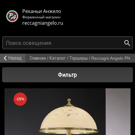
< class="mb-main-header__header">
Реканьи Анжело
Фирменный магазин
reccagniangelo.ru
{search_from}
Назад
Главная
/
Каталог
/
Торшеры
/
Reccagni Angelo PN 6808/2
Фильтр
-15%