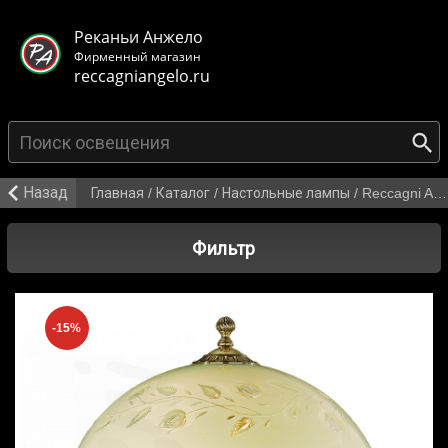
< class="mb-main-header__header">
Реканьи Анжело
Фирменный магазин
reccagniangelo.ru
{search_from}
Назад
Главная
/
Каталог
/
Настольные лампы
/
Reccagni Angelo P 6808 G
Фильтр
-15%