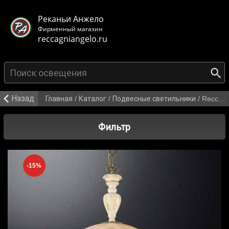
< class="mb-main-header__header">
Реканьи Анжело
Фирменный магазин
reccagniangelo.ru
{search_from}
Назад
Главная
/
Каталог
/
Подвесные светильники
/
Reccagni Angelo L 6808/38
Фильтр
-15%