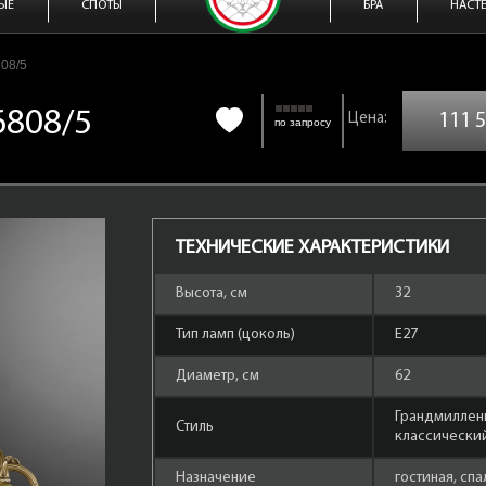
ЫЕ
СПОТЫ
БРА
НАСТ
808/5
6808/5
111 
по запросу
ТЕХНИЧЕСКИЕ ХАРАКТЕРИСТИКИ
Высота, см
32
Тип ламп (цоколь)
Е27
Диаметр, см
62
Грандмиллен
Стиль
классически
Назначение
гостиная, спа