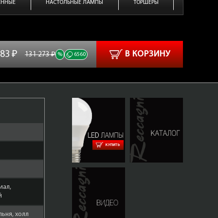
ЕННЫЕ
НАСТОЛЬНЫЕ ЛАМПЫ
ТОРШЕРЫ
583 ₽
В КОРЗИНУ
131 273 ₽
%
6560
КУПИТЬ
иал,
й
льня, холл