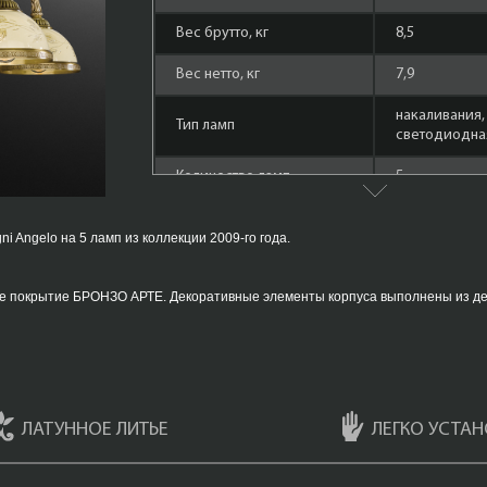
Вес брутто, кг
8,5
Вес нетто, кг
7,9
накаливания,
Тип ламп
cветодиодная
Количество ламп
5
Площадь освещения,
15
кв.м.
 Angelo на 5 ламп из коллекции 2009-го года.
Форма лампы
маленький ш
ное покрытие БРОНЗО АРТЕ. Декоративные элементы корпуса выполнены из де
Материал арматуры
Латунь + дер
Мощность ламп
60 Ватт
Состаренная 
Цвет арматуры
(Bronzo Arte)
ЛАТУННОЕ ЛИТЬЕ
ЛЕГКО УСТАН
Плафоны
Ветро Молато