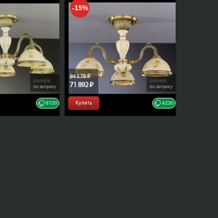
-15%
84 578 ₽
71 892 ₽
по запросу
по запросу
6720
Купить
4230