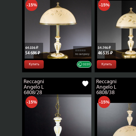
-15%
-15%
64 336 ₽
54 746 ₽
54 686 ₽
46 535 ₽
по запросу
Купить
3220
Купить
Reccagni
Reccagni
Angelo L
Angelo L
6808/28
6808/38
-15%
-15%