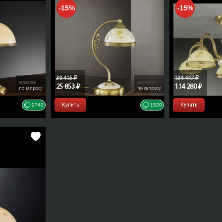
-15%
-15%
30 415 ₽
134 447 ₽
25 853 ₽
114 280 ₽
по запросу
по запросу
2740
Купить
1520
Купить