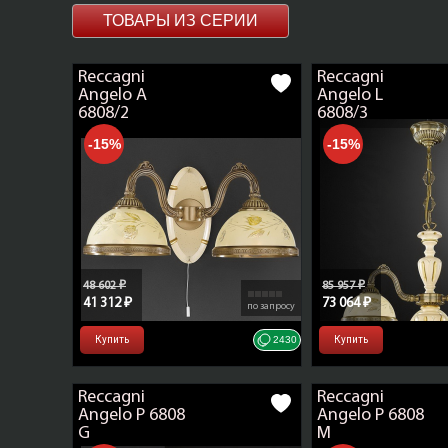
ТОВАРЫ ИЗ СЕРИИ
Reccagni
Reccagni
Angelo A
Angelo L
6808/2
6808/3
-15%
-15%
48 602 ₽
85 957 ₽
41 312 ₽
73 064 ₽
по запросу
Купить
2430
Купить
Reccagni
Reccagni
Angelo P 6808
Angelo P 6808
G
M