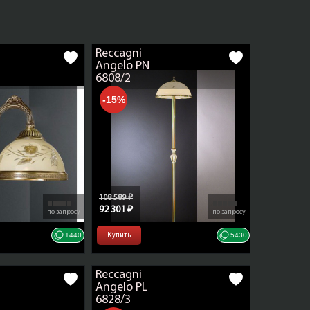
й работы
й с
Reccagni
Angelo PN
6808/2
-15%
elo
108 589 ₽
92 301 ₽
по запросу
по запросу
1440
Купить
5430
Reccagni
Angelo PL
6828/3