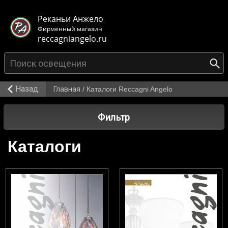
< class="mb-main-header__header">
Реканьи Анжело
Фирменный магазин
reccagniangelo.ru
Назад
Главная
/
Каталоги Reccagni Angelo
Фильтр
Каталоги