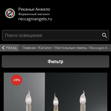
< class="mb-main-header__header">
Реканьи Анжело
Фирменный магазин
reccagniangelo.ru
{search_from}
Назад
Главная
/
Каталог
/
Настольные лампы
/
Reccagni Angelo P 9011/3
Фильтр
-15%