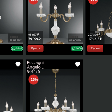
Фарфор
элементов
Цвет декоративных
белый
элементов
Производитель, фабрика
Reccagni Ang
93 057 ₽
207 309 ₽
Страна производства
Италия
79 099 ₽
176 213 ₽
по запросу
по запросу
ТН ВЭД ЕАЭС
9405 10 910 9
1640
Купить
4650
Купить
Reccagni
Angelo L
9011/6
-15%