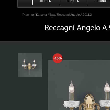
ЛЮСТРЫ
ПОДВЕСЫ
ПОТОЛОЧН
Главная
/
Каталог
/
Бра
/
Reccagni Angelo A 9011/2
Reccagni Angelo A
-15%