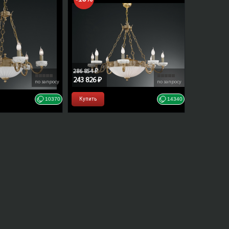
elo
286 854 ₽
243 826 ₽
по запросу
по запросу
10370
Купить
14340