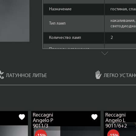
Назначение
гостиная, спа
накаливания,
Тип ламп
cветодиодная
Количество ламп
2
Площадь освещения,
6
кв.м.
Форма лампы
маленький ш
ЛАТУННОЕ ЛИТЬЕ
ЛЕГКО УСТАН
Материал арматуры
Латунь
Мощность ламп
60 Ватт
Состаренная 
Цвет арматуры
(Bronzo Arte)
Reccagni
Reccagni
Направление плафонов/
Angelo P
Angelo L
вверх
абажуров
9011/3
9011/6+2
Материал декоративных
-15%
-15%