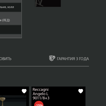
льня, холл
 (ЛЕД)
ар
ГАРАНТИЯ 3 ГОДА
ОВИТЬ
Бронза
Reccagni
Angelo L
9011/8+3
-15%