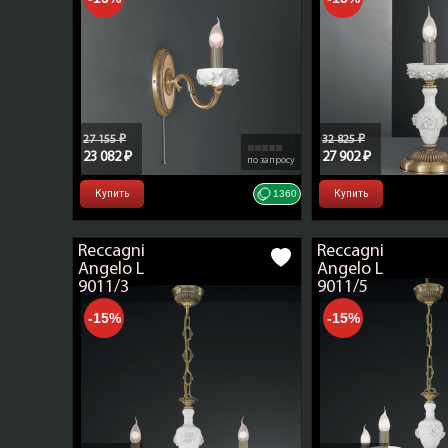
27 155 ₽
32 825 ₽
23 082 ₽
27 902 ₽
по запросу
Купить
1360
Купить
Reccagni
Reccagni
Angelo L
Angelo L
9011/3
9011/5
-15%
-15%