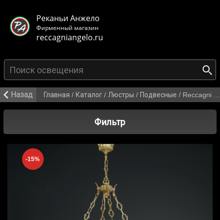
< class="mb-main-header__header">
Реканьи Анжело
Фирменный магазин
reccagniangelo.ru
{search_from}
Назад
Главная
/
Каталог
/
Люстры
/
Подвесные
/
Reccagni Angelo L 9101/8+3
Фильтр
-15%