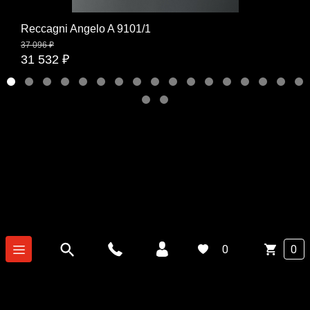
Reccagni Angelo A 9101/1
37 096 ₽
31 532 ₽
0
0