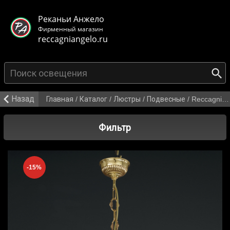
< class="mb-main-header__header">
Реканьи Анжело
Фирменный магазин
reccagniangelo.ru
{search_from}
Назад
Главная
/
Каталог
/
Люстры
/
Подвесные
/
Reccagni Angelo L 9101/3
Фильтр
-15%