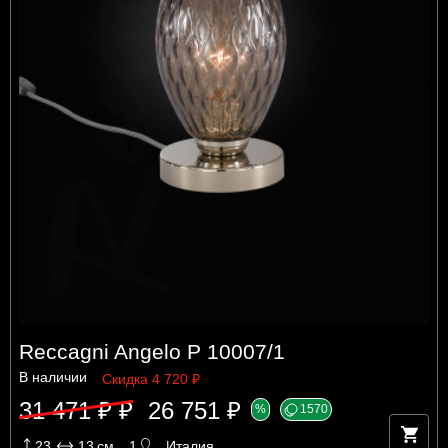
Reccagni Angelo P 10007/1
В наличии
Скидка 4 720 ₽
31 471 ₽ ₽
26 751 ₽
%
1570
23
13
см
1
Италия