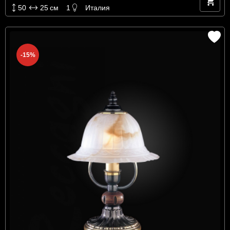
50
25
см
1
Италия
-15%