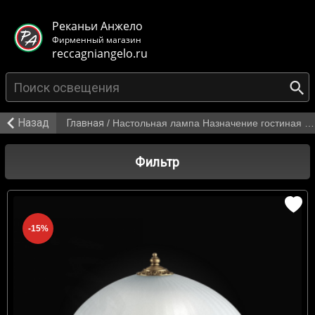
< class="mb-main-header__header">
Реканьи Анжело
Фирменный магазин
reccagniangelo.ru
Назад
Главная
/
Настольная лампа Назначение гостиная от 4 700 р.
Фильтр
-15%