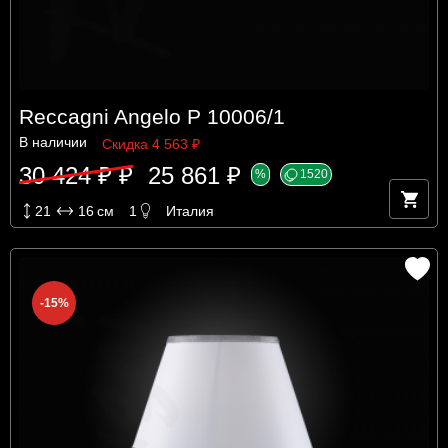
Reccagni Angelo P 10006/1
В наличии
Скидка 4 563 ₽
30 424 ₽ ₽
25 861 ₽
%
1520
21
16
см
1
Италия
-15%