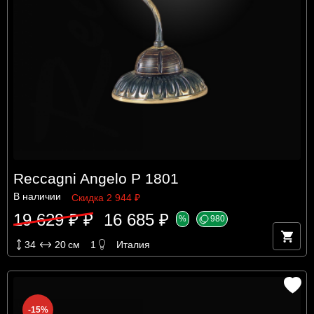
Reccagni Angelo P 1801
В наличии
Скидка 2 944 ₽
19 629 ₽ ₽
16 685 ₽
%
980
34
20
см
1
Италия
-15%