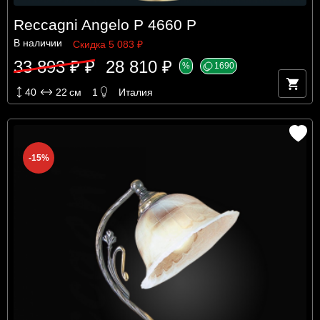
Reccagni Angelo P 4660 P
В наличии
Скидка 5 083 ₽
33 893 ₽ ₽
28 810 ₽
%
1690
40
22
см
1
Италия
-15%