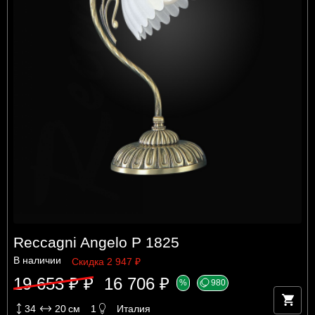
Reccagni Angelo P 1825
В наличии
Скидка 2 947 ₽
19 653 ₽ ₽
16 706 ₽
%
980
34
20
см
1
Италия