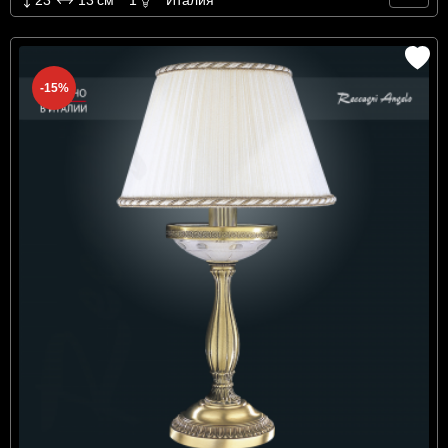
23
13
см
1
Италия
-15%