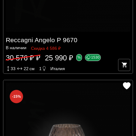
Reccagni Angelo P 9670
В наличии
Скидка 4 586 ₽
30 576 ₽ ₽
25 990 ₽
%
1530
33
22
см
1
Италия
-15%