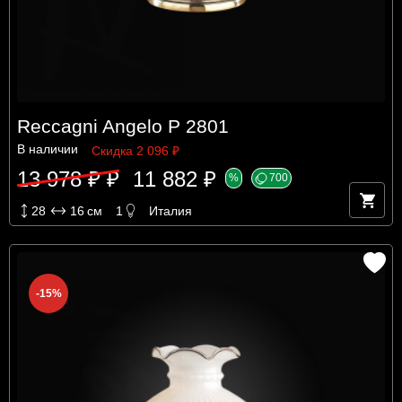
Reccagni Angelo P 2801
В наличии
Скидка 2 096 ₽
13 978 ₽ ₽
11 882 ₽
%
700
28
16
см
1
Италия
-15%