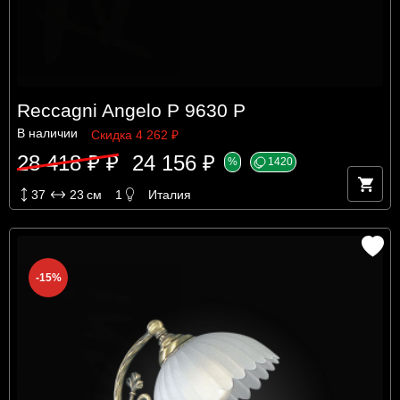
Reccagni Angelo P 9630 P
В наличии
Скидка 4 262 ₽
28 418 ₽ ₽
24 156 ₽
%
1420
37
23
см
1
Италия
-15%