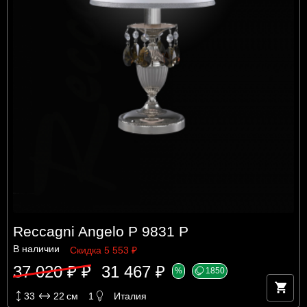
Reccagni Angelo P 9831 P
В наличии
Скидка 5 553 ₽
37 020 ₽ ₽
31 467 ₽
%
1850
33
22
см
1
Италия