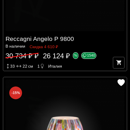
Reccagni Angelo P 9800
В наличии
Скидка 4 610 ₽
30 734 ₽ ₽
26 124 ₽
%
1540
33
22
см
1
Италия
-15%