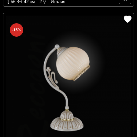
56
42
см
2
Италия
-15%