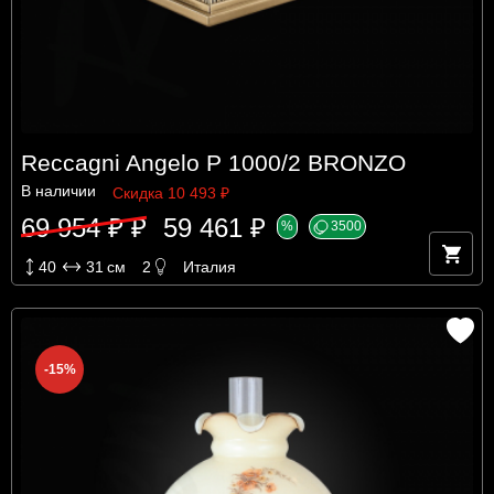
Reccagni Angelo P 1000/2 BRONZO
В наличии
Скидка 10 493 ₽
69 954 ₽ ₽
59 461 ₽
%
3500
40
31
см
2
Италия
-15%