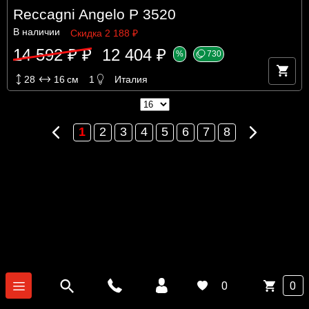
Reccagni Angelo P 3520
В наличии
Скидка 2 188 ₽
14 592 ₽ ₽
12 404 ₽
%
730
28
16
см
1
Италия
Предыдущая
Следующая
1
2
3
4
5
6
7
8
0
0