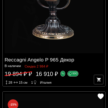
Reccagni Angelo P 965 Декор
В наличии
Скидка 2 984 ₽
19 894 ₽ ₽
16 910 ₽
%
990
28
15
см
1
Италия
-15%