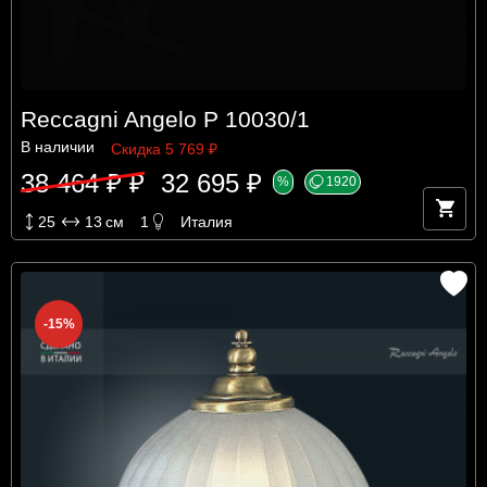
Reccagni Angelo P 10030/1
В наличии
Скидка 5 769 ₽
38 464 ₽ ₽
32 695 ₽
%
1920
25
13
см
1
Италия
-15%