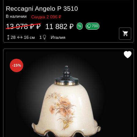
Reccagni Angelo P 3510
В наличии
Скидка 2 096 ₽
13 978 ₽ ₽
11 882 ₽
%
700
28
16
см
1
Италия
-15%