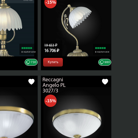
-15%
elo
19 653 ₽
16 706 ₽
в наличии
в наличии
730
Купить
980
Reccagni
Angelo PL
3027/3
-15%