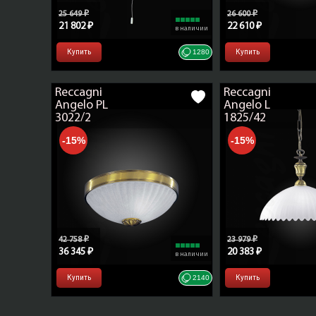
25 649 ₽
26 600 ₽
21 802 ₽
22 610 ₽
в наличии
Купить
1280
Купить
Reccagni
Reccagni
Angelo PL
Angelo L
3022/2
1825/42
-15%
-15%
42 758 ₽
23 979 ₽
36 345 ₽
20 383 ₽
в наличии
Купить
2140
Купить