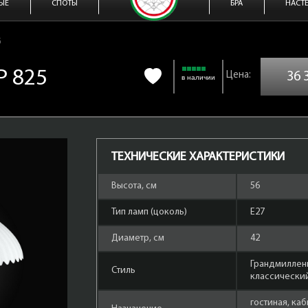
ЫЕ
СПОТЫ
БРА
НАСТ
5
P 825
36 
в наличии
ТЕХНИЧЕСКИЕ ХАРАКТЕРИСТИКИ
Высота, см
56
Тип ламп (цоколь)
Е27
Диаметр, см
42
Грандмиллен
Стиль
классически
гостиная, каб