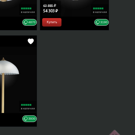
63 885 ₽
54 303 ₽
в наличии
в наличии
4870
Купить
3190
в наличии
3930