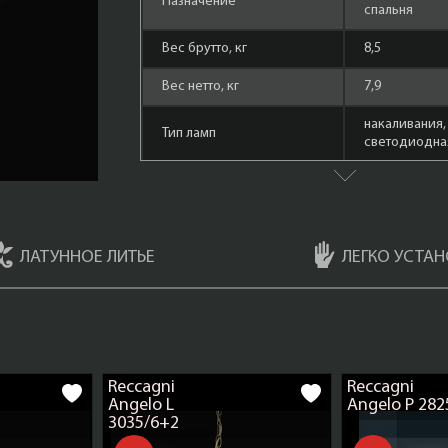
Назначение
спальня
Вес брутто, кг
8,5
Вес нетто, кг
7,9
накаливания,
Тип ламп
cветодиодная
Количество ламп
2
Площадь освещения,
6
кв.м.
ЛАТУННОЕ ЛИТЬЕ
ЛЕГКО УСТАН
Форма лампы
маленький ш
Материал арматуры
Латунь
Мощность ламп
60 Ватт
Reccagni
Reccagni
Состаренная 
Цвет арматуры
Angelo L
Angelo P 282
(Bronzo Arte)
3035/6+2
Плафоны
Ветро Сатина