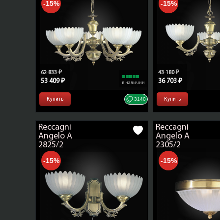
-15%
-15%
62 833 ₽
43 180 ₽
53 409 ₽
36 703 ₽
в наличии
Купить
3140
Купить
Reccagni
Reccagni
Angelo A
Angelo A
2825/2
2305/2
-15%
-15%