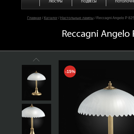
ЛЮСТРЫ
ПОДВЕСЫ
ПОТОЛОЧН
Главная
/
Каталог
/
Настольные лампы
/
Reccagni Angelo P 82
Reccagni Angelo 
-15%