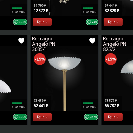
14 790 ₽
97 444 ₽
12 572 ₽
82 828 ₽
в наличии
в наличии
1330
Купить
740
Купить
Reccagni
Reccagni
Angelo PN
Angelo PN
3035/1
825/2
-15%
-15%
73 459 ₽
78 572 ₽
62 441 ₽
66 787 ₽
в наличии
в наличии
1200
Купить
3670
Купить