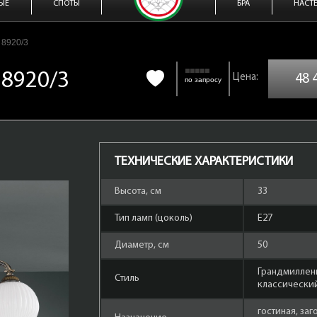
ЫЕ
СПОТЫ
БРА
НАСТ
 8920/3
 8920/3
48 
по запросу
ТЕХНИЧЕСКИЕ ХАРАКТЕРИСТИКИ
Высота, см
33
Тип ламп (цоколь)
Е27
Диаметр, см
50
Грандмиллен
Стиль
классически
гостиная, за