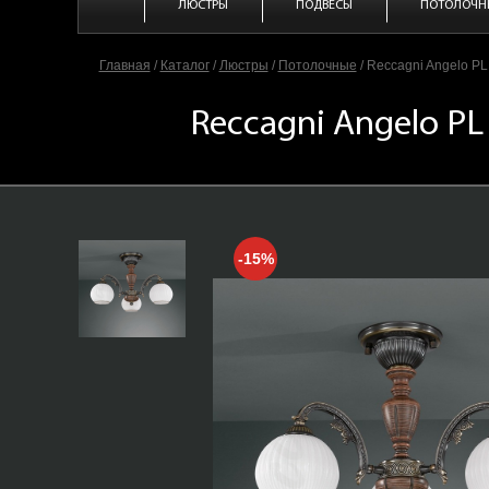
ЛЮСТРЫ
ПОДВЕСЫ
ПОТОЛОЧН
Главная
/
Каталог
/
Люстры
/
Потолочные
/
Reccagni Angelo PL
Reccagni Angelo PL
-15%