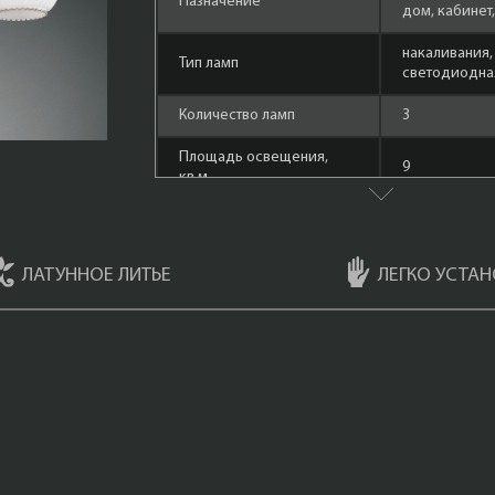
Назначение
дом, кабинет
накаливания,
Тип ламп
cветодиодная
Количество ламп
3
Площадь освещения,
9
кв.м.
Форма лампы
маленький ш
Материал арматуры
Латунь
ЛАТУННОЕ ЛИТЬЕ
ЛЕГКО УСТАН
Мощность ламп
60 Ватт
Тёмная Бронз
Цвет арматуры
Деревом (Br
Sfumato)
Плафоны
Ветро Бьянко
Материал плафонов
стекло