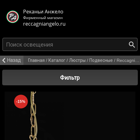
< class="mb-main-header__header">
Реканьи Анжело
Фирменный магазин
reccagniangelo.ru
{search_from}
Назад
Главная
/
Каталог
/
Люстры
/
Подвесные
/
Reccagni Angelo L 9350/6
Фильтр
-15%