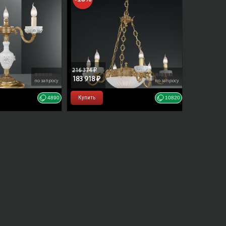
elo
216 374 ₽
183 918 ₽
по запросу
по запросу
4890
Купить
10820