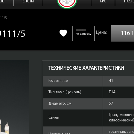
ЫЕ
СПОТЫ
БРА
НАСТ
11/5
9111/5
116 
по запросу
ТЕХНИЧЕСКИЕ ХАРАКТЕРИСТИКИ
Высота, см
41
Тип ламп (цоколь)
Е14
Диаметр, см
57
Грандмиллен
Стиль
классически
гостиная, за