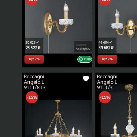
30 025 ₽
46 684 ₽
25 522 ₽
39 682 ₽
по запросу
Купить
1500
Купить
Reccagni
Reccagni
Angelo L
Angelo L
9111/8+3
9111/3
-15%
-15%