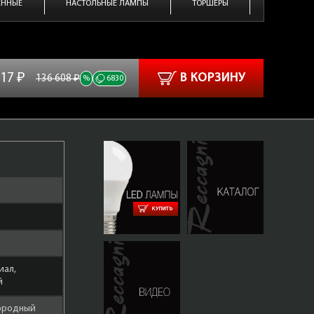
ЕННЫЕ
НАСТОЛЬНЫЕ ЛАМПЫ
ТОРШЕРЫ
117 ₽
В КОРЗИНУ
136 608 ₽
%
6830
КУПИТЬ
иал,
й
городный