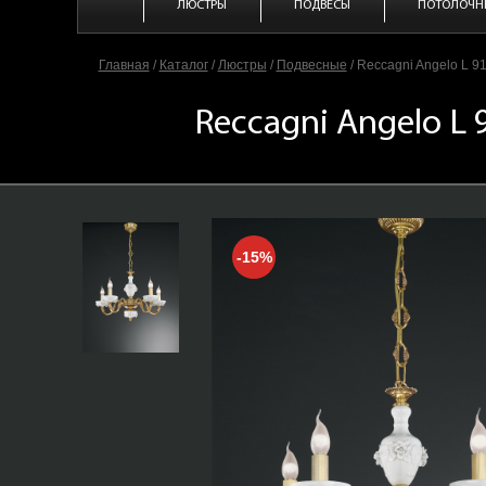
ЛЮСТРЫ
ПОДВЕСЫ
ПОТОЛОЧН
Главная
/
Каталог
/
Люстры
/
Подвесные
/
Reccagni Angelo L 91
Reccagni Angelo L 
-15%