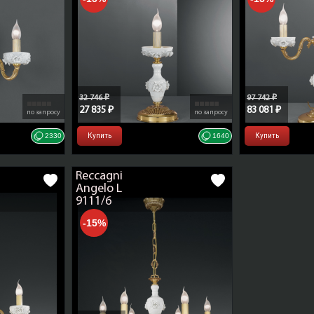
Цвет декоративных
белый
элементов
Производитель, фабрика
Reccagni Ang
Страна производства
Италия
32 746 ₽
97 742 ₽
27 835 ₽
83 081 ₽
по запросу
по запросу
ТН ВЭД ЕАЭС
9405 10 910 9
2330
Купить
1640
Купить
Reccagni
Angelo L
9111/6
-15%