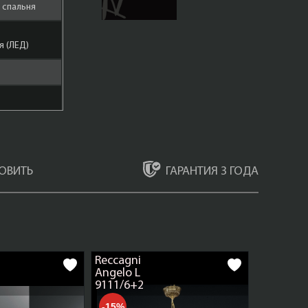
, спальня
 (ЛЕД)
ар
ГАРАНТИЯ 3 ГОДА
ОВИТЬ
 золото
)
Reccagni
Angelo L
9111/6+2
-15%