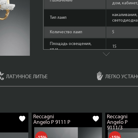
Назначение
дом, кабинет
накаливания,
Тип ламп
cветодиодная
Количество ламп
5
Площадь освещения,
15
кв.м.
Форма лампы
маленький ш
Материал арматуры
Латунь
ЛАТУННОЕ ЛИТЬЕ
ЛЕГКО УСТАН
Мощность ламп
60 Ватт
Французское
Цвет арматуры
(Oro Francese
Направление плафонов/
Reccagni
Reccagni
вверх
абажуров
Angelo P 9111 P
Angelo P
9111/3
Материал декоративных
Фарфор
элементов
-15%
-15%