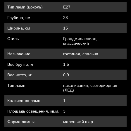
Тип ламп (цоколь)
Е27
Глубина, см
23
Ширина, см
15
Стиль
Грандмиллениал,
классический
Назначение
гостиная, спальня
Вес брутто, кг
1,5
Вес нетто, кг
0,9
Тип ламп
накаливания, cветодиодная
(ЛЕД)
Количество ламп
1
Площадь освещения, кв.м.
3
Форма лампы
маленький шар