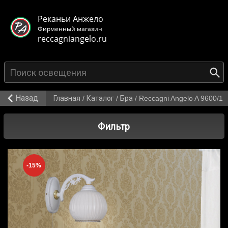
< class="mb-main-header__header">
Реканьи Анжело
Фирменный магазин
reccagniangelo.ru
{search_from}
Назад
Главная
/
Каталог
/
Бра
/
Reccagni Angelo A 9600/1
Фильтр
-15%