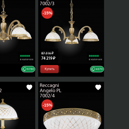
7002/3
-15%
унком
elo
87 316 ₽
74 219 ₽
в наличии
в наличии
6780
Купить
4370
Reccagni
2
Angelo PL
7002/4
-15%