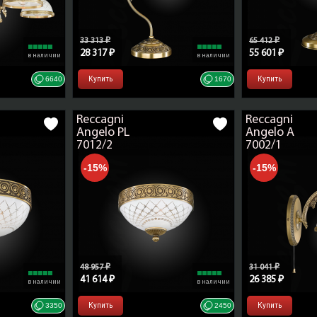
33 313 ₽
65 412 ₽
28 317 ₽
55 601 ₽
в наличии
в наличии
6640
Купить
1670
Купить
Reccagni
Reccagni
Angelo PL
Angelo A
7012/2
7002/1
-15%
-15%
48 957 ₽
31 041 ₽
41 614 ₽
26 385 ₽
в наличии
в наличии
3350
Купить
2450
Купить