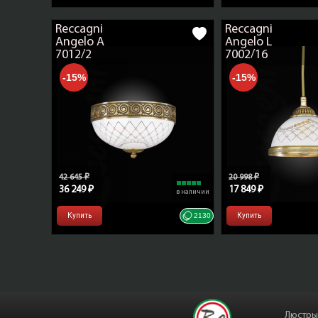
Reccagni
Reccagni
Angelo A
Angelo L
7012/2
7002/16
-15%
-15%
42 645 ₽
20 998 ₽
36 249 ₽
17 849 ₽
в наличии
Купить
2130
Купить
Люстры