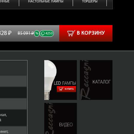
ЕННЫЕ
НАСТОЛЬНЫЕ ЛАМПЫ
ТОРШЕРЫ
328 ₽
В КОРЗИНУ
85 091 ₽
%
4250
КУПИТЬ
иал,
й
инет,