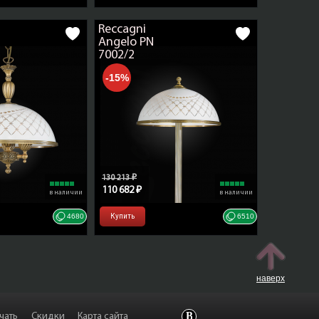
Reccagni
Angelo PN
7002/2
-15%
130 213 ₽
110 682 ₽
в наличии
в наличии
4680
Купить
6510
наверх
чать
Скидки
Карта сайта