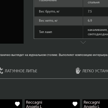
Назначение
спальня
Вес брутто, кг
7.5
Вес нетто, кг
6.9
накаливания,
Тип ламп
cветодиодная
Количество ламп
2
Площадь освещения,
6
ганично выглядит на журнальном столике. Выполняет композицию интерьера 
кв.м.
Форма лампы
маленький ш
ЛАТУННОЕ ЛИТЬЕ
ЛЕГКО УСТАН
Материал арматуры
Латунь
Мощность ламп
60 Ватт
Состаренная 
Цвет арматуры
(Bronzo Arte)
Reccagni
Reccagni
Angelo L
Angelo L
Плафоны
Ветро Бьянк