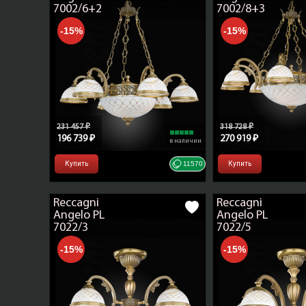
7002/6+2
7002/8+3
-15%
-15%
231 457 ₽
318 728 ₽
196 739 ₽
270 919 ₽
в наличии
Купить
11570
Купить
Reccagni
Reccagni
Angelo PL
Angelo PL
7022/3
7022/5
-15%
-15%