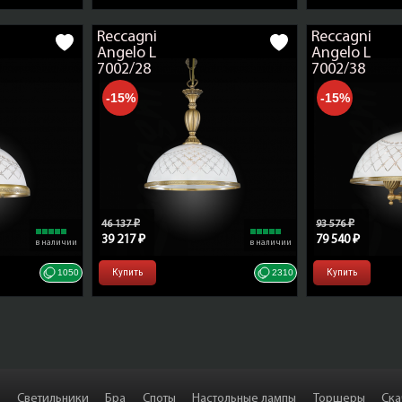
Reccagni
Reccagni
Angelo L
Angelo L
7002/28
7002/38
-15%
-15%
46 137 ₽
93 576 ₽
39 217 ₽
79 540 ₽
в наличии
в наличии
1050
Купить
2310
Купить
Светильники
Бра
Споты
Настольные лампы
Торшеры
Ска