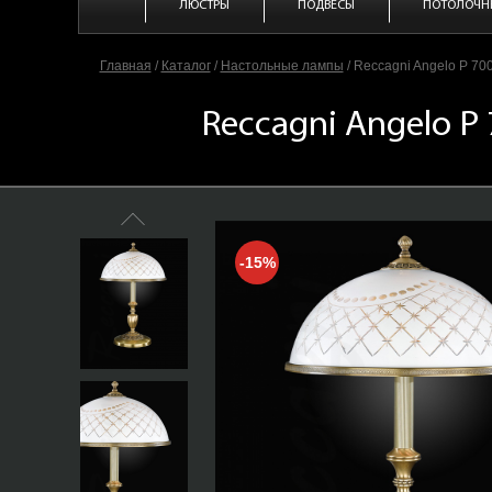
ЛЮСТРЫ
ПОДВЕСЫ
ПОТОЛОЧН
Главная
/
Каталог
/
Настольные лампы
/
Reccagni Angelo P 70
Reccagni Angelo P
-15%