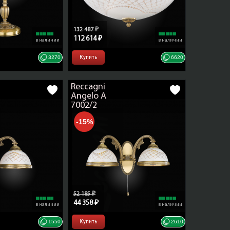
132 487 ₽
112 614 ₽
в наличии
в наличии
3270
Купить
6620
Reccagni
Angelo A
7002/2
-15%
52 185 ₽
44 358 ₽
в наличии
в наличии
1550
Купить
2610