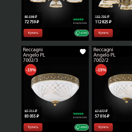
85 598 ₽
132 735 ₽
72 759 ₽
112 825 ₽
в наличии
Купить
4280
Купить
Reccagni
Reccagni
Angelo PL
Angelo PL
7002/3
7002/2
-15%
-15%
97 711 ₽
67 077 ₽
83 055 ₽
57 016 ₽
в наличии
Купить
4890
Купить