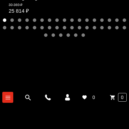
30 369 ₽
25 814 ₽
0
0