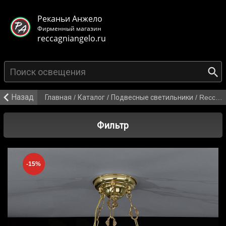
< class="mb-main-header__header">
Реканьи Анжело
Фирменный магазин
reccagniangelo.ru
{search_from}
Назад
Главная
/
Каталог
/
Подвесные светильники
/
Reccagni Angelo PL 6318/3
Фильтр
-15%