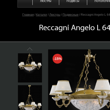
ЛЮСТРЫ
ПОДВЕСЫ
ПОТОЛОЧН
Главная
/
Каталог
/
Люстры
/
Подвесные
/
Reccagni Angelo L 6
Reccagni Angelo L 6
-15%