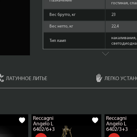
Назначение
гостиная, спа
Вес брутто, кг
23
Вес нетто, кг
22,4
накаливания,
Тип ламп
cветодиодная
Количество ламп
10
Площадь освещения,
30
кв.м.
ЛАТУННОЕ ЛИТЬЕ
ЛЕГКО УСТАН
Форма лампы
свеча, мален
Материал арматуры
Латунь
Мощность ламп
60 Ватт
Reccagni
Reccagni
Состаренная 
Цвет арматуры
Angelo L
Angelo L
(Bronzo Arte)
6402/6+3
6402/3+3
Плафоны
Ветро Ориен