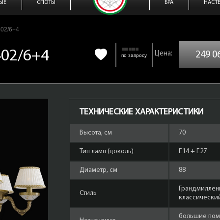
ЫЕ
СПОТЫ
БРА
НАСТ
402/6+4
402/6+4
249 0
по запросу
ТЕХНИЧЕСКИЕ ХАРАКТЕРИСТИКИ
Высота, см
70
Тип ламп (цоколь)
Е14 + Е27
Диаметр, см
88
Грандмиллен
Стиль
классически
большие пом