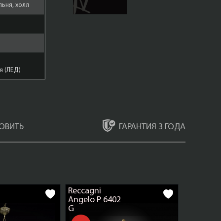
льня, холл
 (ЛЕД)
ГАРАНТИЯ 3 ГОДА
ОВИТЬ
ький шар
Reccagni
Бронза
Angelo P 6402
G
те