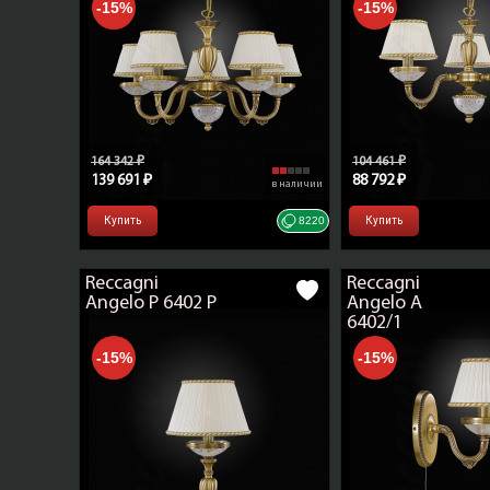
-15%
-15%
164 342 ₽
104 461 ₽
139 691 ₽
88 792 ₽
в наличии
Купить
8220
Купить
Reccagni
Reccagni
Angelo P 6402 P
Angelo A
6402/1
-15%
-15%