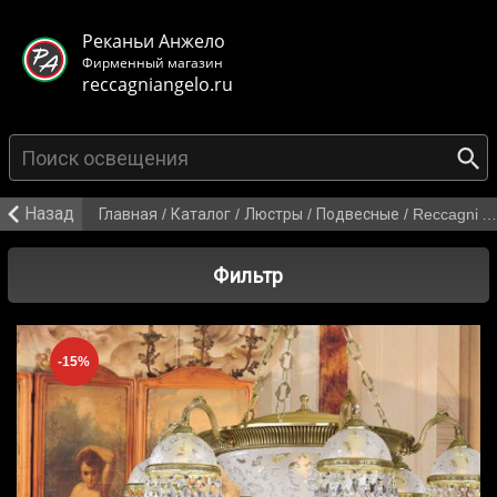
< class="mb-main-header__header">
Реканьи Анжело
Фирменный магазин
reccagniangelo.ru
{search_from}
Назад
Главная
/
Каталог
/
Люстры
/
Подвесные
/
Reccagni Angelo L 6300/6+4
Фильтр
-15%