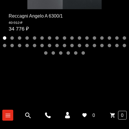
Reccagni Angelo A 6300/1
40 912 ₽
34 776 ₽
0
0