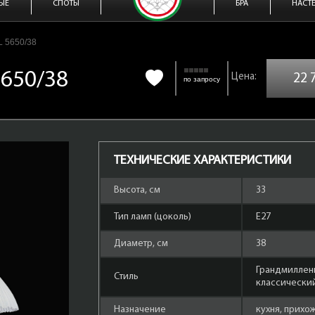
ЫЕ
СПОТЫ
БРА
НАСТ
L 5650/38
5650/38
22 
по запросу
ТЕХНИЧЕСКИЕ ХАРАКТЕРИСТИКИ
Высота, см
33
Тип ламп (цоколь)
Е27
Диаметр, см
38
Грандмиллен
Стиль
классически
Назначение
кухня, прихож