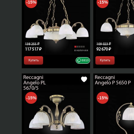
-15%
-15%
138 255 ₽
109 023 ₽
117 517 ₽
92 670 ₽
в наличии
Купить
6910
Купить
Reccagni
Reccagni
Angelo PL
Angelo P 5650 P
5670/5
-15%
-15%