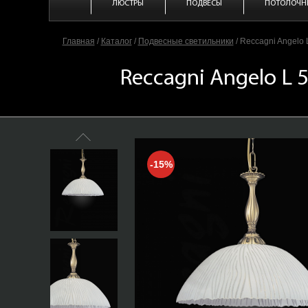
ЛЮСТРЫ
ПОДВЕСЫ
ПОТОЛОЧН
Главная
/
Каталог
/
Подвесные светильники
/
Reccagni Angelo 
Reccagni Angelo L 
-15%