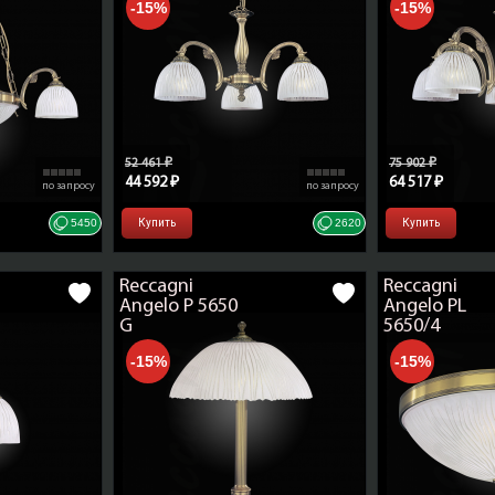
-15%
-15%
Материал плафонов
стекло
Производитель, фабрика
Reccagni Ang
Страна производства
Италия
ТН ВЭД ЕАЭС
9405 10 910 9
52 461 ₽
75 902 ₽
44 592 ₽
64 517 ₽
по запросу
по запросу
5450
Купить
2620
Купить
Reccagni
Reccagni
Angelo P 5650
Angelo PL
G
5650/4
-15%
-15%