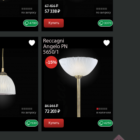
67 456 ₽
57 338 ₽
по запросу
по запросу
4790
Купить
3370
Reccagni
Angelo PN
5650/1
-15%
84 944 ₽
72 203 ₽
по запросу
в наличии
530
Купить
4250