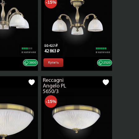
-15%
elo
50 427 ₽
42 863 ₽
в наличии
в наличии
3800
Купить
2520
Reccagni
Angelo PL
5650/3
-15%