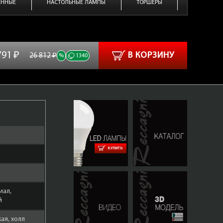
ЕННЫЕ
НАСТОЛЬНЫЕ ЛАМПЫ
ТОРШЕРЫ
791 ₽
В КОРЗИНУ
26 812 ₽
%
1340
КУПИТЬ
L 5650-38.zip
иал,
й
ая, холл