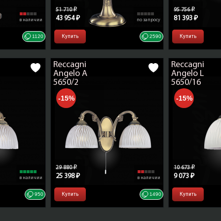
51 710 ₽
95 756 ₽
43 954 ₽
81 393 ₽
в наличии
по запросу
1120
Купить
2590
Купить
Reccagni
Reccagni
Angelo A
Angelo L
5650/2
5650/16
-15%
-15%
29 880 ₽
10 673 ₽
25 398 ₽
9 073 ₽
в наличии
в наличии
950
Купить
1490
Купить