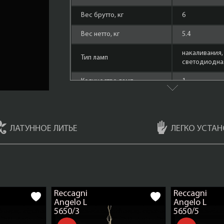
Вес брутто, кг
6
Вес нетто, кг
5.4
накаливания,
Тип ламп
cветодиодная
Количество ламп
1
Площадь освещения,
3
кв.м.
ЛАТУННОЕ ЛИТЬЕ
ЛЕГКО УСТАН
Форма лампы
маленький ш
Материал арматуры
Латунь
Мощность ламп
60 Ватт
Состаренная 
Цвет арматуры
Reccagni
Reccagni
(Bronzo Arte)
Angelo L
Angelo L
5650/3
5650/5
Плафоны
Ветро Бьянко