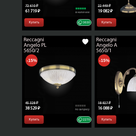
72 610 ₽
22 449 ₽
61 719 ₽
19 082 ₽
в наличии
Купить
3630
Купить
Reccagni
Reccagni
Angelo PL
Angelo A
5650/2
5650/1
-15%
-15%
45 328 ₽
18 927 ₽
38 529 ₽
16 088 ₽
по запросу
Купить
2270
Купить