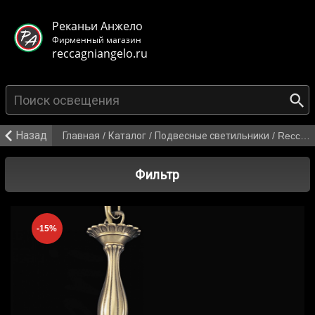
< class="mb-main-header__header">
Реканьи Анжело
Фирменный магазин
reccagniangelo.ru
{search_from}
Назад
Главная
/
Каталог
/
Подвесные светильники
/
Reccagni Angelo L 5650/38
Фильтр
-15%