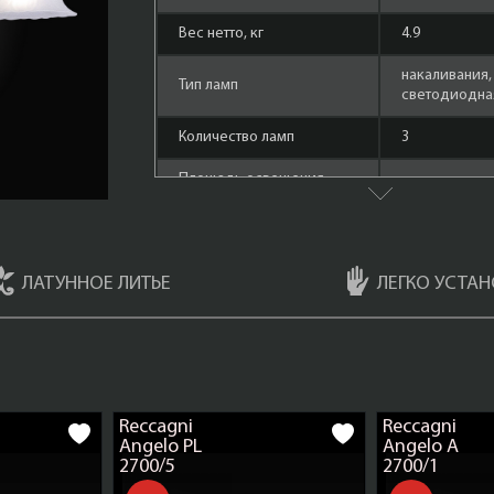
Вес нетто, кг
4.9
накаливания,
Тип ламп
cветодиодная
Количество ламп
3
Площадь освещения,
9
кв.м.
Форма лампы
маленький ш
ЛАТУННОЕ ЛИТЬЕ
ЛЕГКО УСТАН
Материал арматуры
Латунь + дер
Мощность ламп
60 Ватт
Тёмная Бронз
Цвет арматуры
Деревом (Br
Sfumato)
Reccagni
Reccagni
Angelo PL
Angelo A
Плафоны
Ветро Сатина
2700/5
2700/1
Материал плафонов
стекло