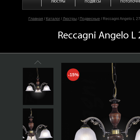
ЛЮСТРЫ
ПОДВЕСЫ
ПОТОЛОЧН
Главная
/
Каталог
/
Люстры
/
Подвесные
/
Reccagni Angelo L 2
Reccagni Angelo L
-15%