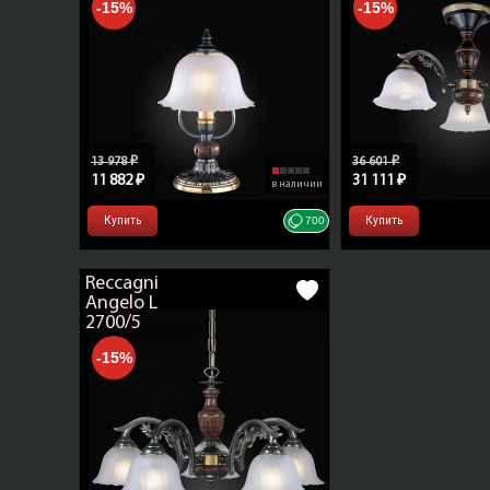
-15%
-15%
13 978 ₽
36 601 ₽
11 882 ₽
31 111 ₽
в наличии
Купить
700
Купить
Reccagni
Angelo L
2700/5
-15%