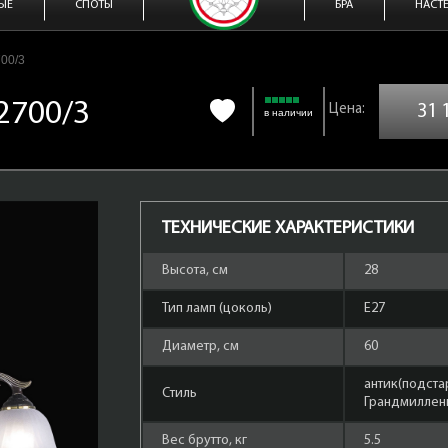
ЫЕ
СПОТЫ
БРА
НАСТ
700/3
 2700/3
31 
в наличии
ТЕХНИЧЕСКИЕ ХАРАКТЕРИСТИКИ
Высота, см
28
Тип ламп (цоколь)
Е27
Диаметр, см
60
антик(подста
Стиль
Грандмиллени
Вес брутто, кг
5.5