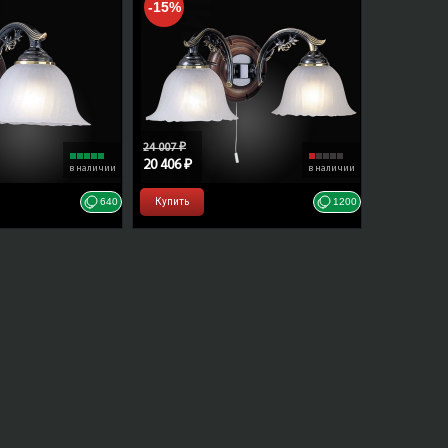
-15%
ый
elo
24 007 ₽
20 406 ₽
в наличии
в наличии
640
Купить
1200