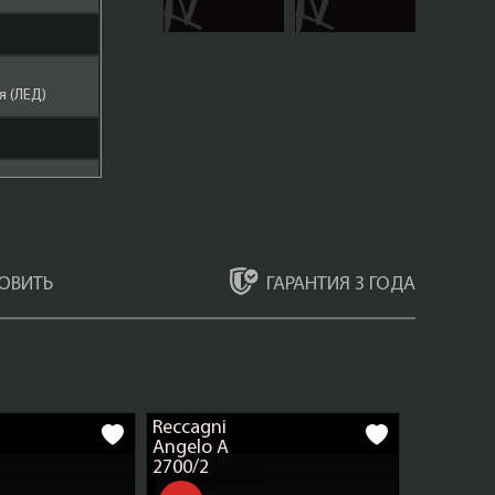
 (ЛЕД)
ар
ГАРАНТИЯ 3 ГОДА
ОВИТЬ
ево
а С
onzo
Reccagni
Angelo A
то
2700/2