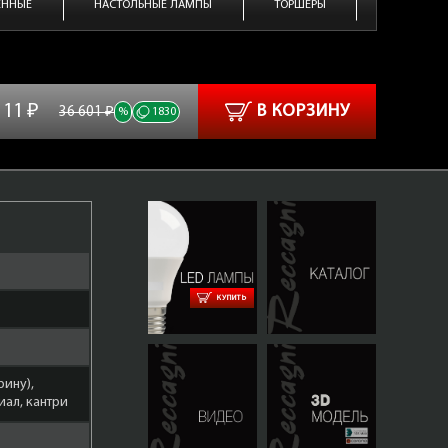
ЕННЫЕ
НАСТОЛЬНЫЕ ЛАМПЫ
ТОРШЕРЫ
111 ₽
В КОРЗИНУ
36 601 ₽
%
1830
КУПИТЬ
L 2700-3.zip
рину),
ал, кантри