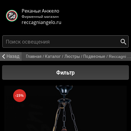
< class="mb-main-header__header">
Реканьи Анжело
Фирменный магазин
reccagniangelo.ru
{search_from}
Назад
Главная
/
Каталог
/
Люстры
/
Подвесные
/
Reccagni Angelo L 2401/3+1
Фильтр
-15%