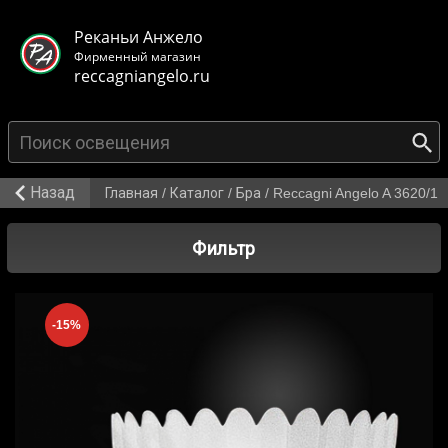
< class="mb-main-header__header">
Реканьи Анжело
Фирменный магазин
reccagniangelo.ru
{search_from}
Назад
Главная
/
Каталог
/
Бра
/
Reccagni Angelo A 3620/1
Фильтр
-15%