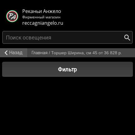
< class="mb-main-header__header">
Реканьи Анжело
Фирменный магазин
reccagniangelo.ru
Назад
Главная
/
Торшер Ширина, см 45 от 36 828 р.
Фильтр