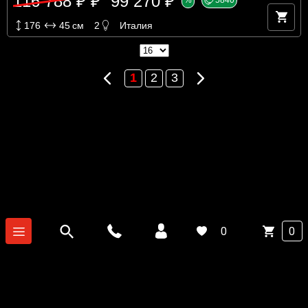
116 788 ₽ ₽
99 270 ₽
176
45
см
2
Италия
Предыдущая
Следующая
1
2
3
0
0