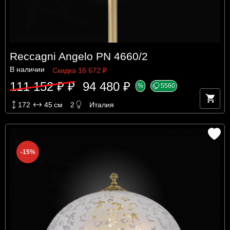
Reccagni Angelo PN 4660/2
В наличии
Скидка 16 672 ₽
111 152 ₽ ₽
94 480 ₽
%
5560
172
45
см
2
Италия
-15%