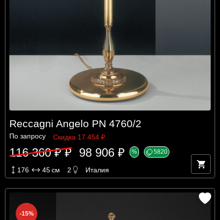
Reccagni Angelo PN 4760/2
По запросу
Скидка 17 454 ₽
116 360 ₽ ₽
98 906 ₽
%
5820
176
45
см
2
Италия
-15%