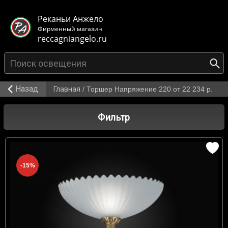
< class="mb-main-header__header">
Реканьи Анжело
Фирменный магазин
reccagniangelo.ru
Назад
Главная
/
Торшер Напряжение 220 от 22 234 р.
Фильтр
-15%