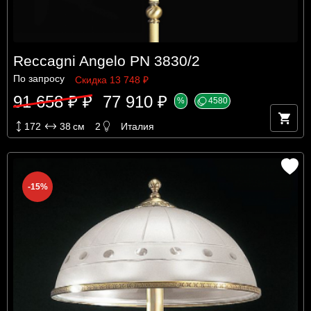
Reccagni Angelo PN 3830/2
По запросу
Скидка 13 748 ₽
91 658 ₽ ₽
77 910 ₽
%
4580
172
38
см
2
Италия
-15%