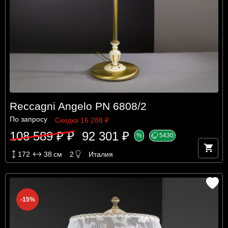
Reccagni Angelo PN 6808/2
По запросу
Скидка 16 288 ₽
108 589 ₽ ₽
92 301 ₽
%
5430
172
38
см
2
Италия
-15%