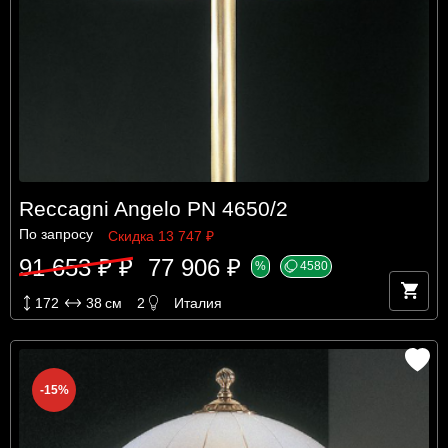
Reccagni Angelo PN 4650/2
По запросу
Скидка 13 747 ₽
91 653 ₽ ₽
77 906 ₽
%
4580
172
38
см
2
Италия
-15%