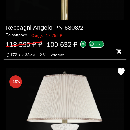
Reccagni Angelo PN 6308/2
По запросу
Скидка 17 758 ₽
118 390 ₽ ₽
100 632 ₽
%
5920
172
38
см
2
Италия
-15%