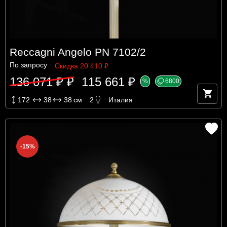
Reccagni Angelo PN 7102/2
По запросу
Скидка 20 410 ₽
136 071 ₽ ₽
115 661 ₽
%
6800
172
38
38
см
2
Италия
-15%