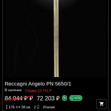
Reccagni Angelo PN 5650/1
В наличии
Скидка 12 741 ₽
84 944 ₽ ₽
72 203 ₽
%
4250
176
38
см
1
Италия