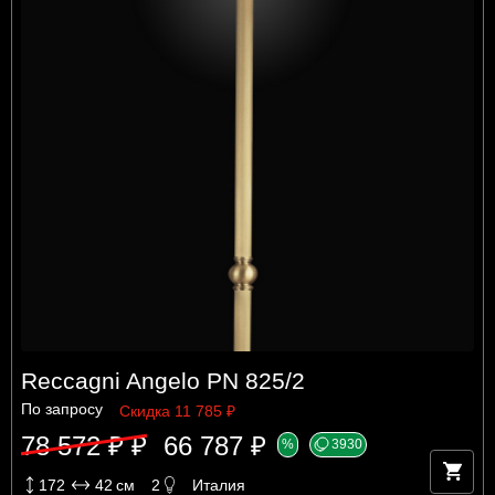
Reccagni Angelo PN 825/2
По запросу
Скидка 11 785 ₽
78 572 ₽ ₽
66 787 ₽
%
3930
172
42
см
2
Италия