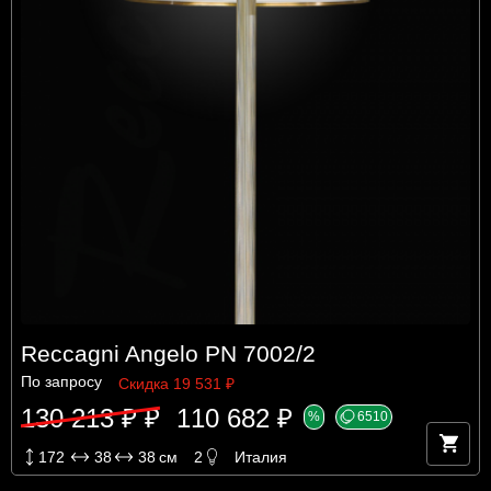
Reccagni Angelo PN 7002/2
По запросу
Скидка 19 531 ₽
130 213 ₽ ₽
110 682 ₽
%
6510
172
38
38
см
2
Италия