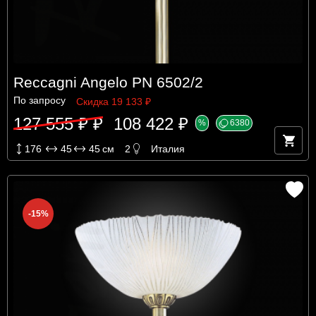
Reccagni Angelo PN 6502/2
По запросу
Скидка 19 133 ₽
127 555 ₽ ₽
108 422 ₽
%
6380
176
45
45
см
2
Италия
-15%