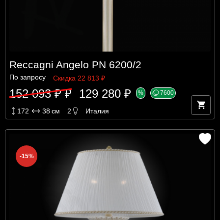
Reccagni Angelo PN 6200/2
По запросу
Скидка 22 813 ₽
152 093 ₽ ₽
129 280 ₽
%
7600
172
38
см
2
Италия
-15%