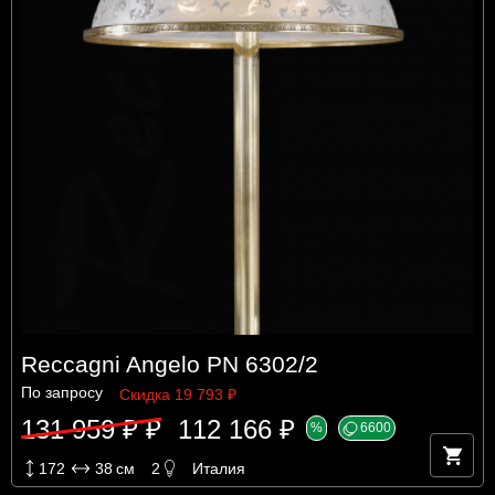
Reccagni Angelo PN 6302/2
По запросу
Скидка 19 793 ₽
131 959 ₽ ₽
112 166 ₽
%
6600
172
38
см
2
Италия