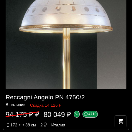
Reccagni Angelo PN 4750/2
В наличии
Скидка 14 126 ₽
94 175 ₽ ₽
80 049 ₽
%
4710
172
38
см
2
Италия