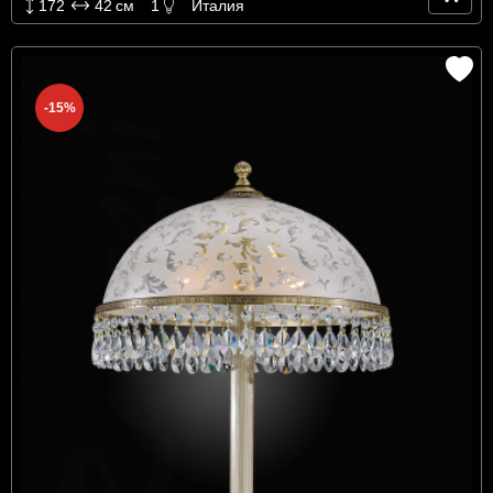
172
42
см
1
Италия
-15%