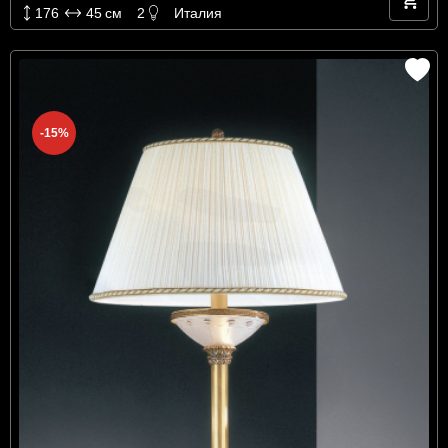
176
45
см
2
Италия
-15%