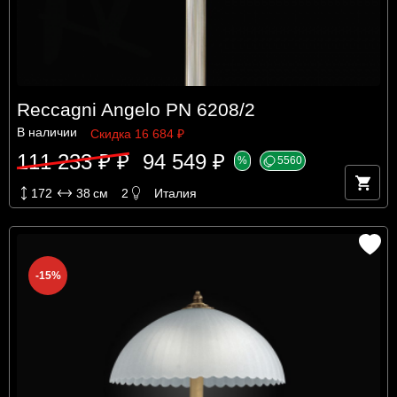
Reccagni Angelo PN 6208/2
В наличии
Скидка 16 684 ₽
111 233 ₽ ₽
94 549 ₽
%
5560
172
38
см
2
Италия
-15%