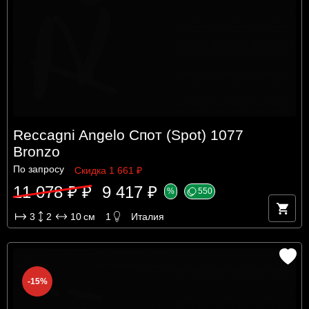
Reccagni Angelo Спот (Spot) 1077
Bronzo
По запросу
Скидка 1 661 ₽
11 078 ₽ ₽
9 417 ₽
%
550
3
2
10
см
1
Италия
-15%