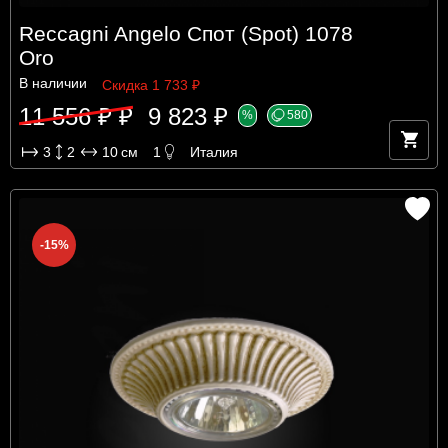
Reccagni Angelo Спот (Spot) 1078
Oro
В наличии
Скидка 1 733 ₽
11 556 ₽ ₽
9 823 ₽
%
580
3
2
10
см
1
Италия
-15%