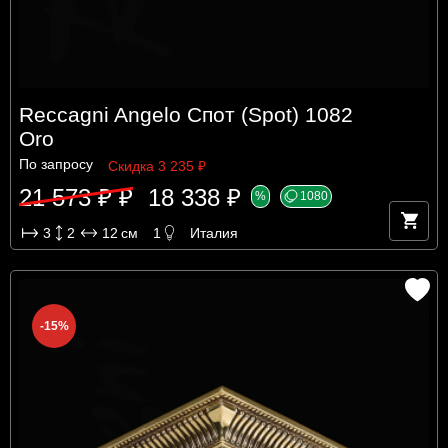
Reccagni Angelo Спот (Spot) 1082
Oro
По запросу
Скидка 3 235 ₽
21 573 ₽ ₽
18 338 ₽
%
1080
3
2
12
см
1
Италия
-15%