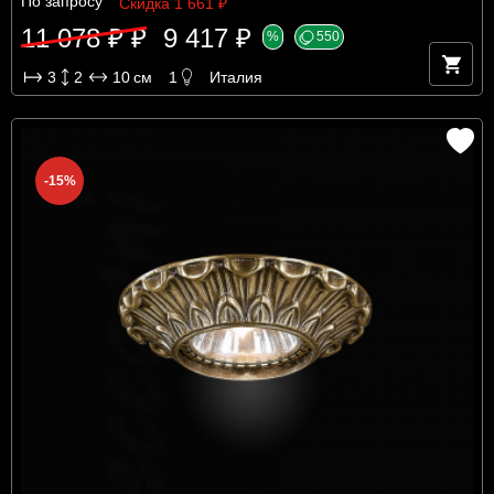
По запросу
Скидка 1 661 ₽
11 078 ₽ ₽
9 417 ₽
%
550
3
2
10
см
1
Италия
-15%