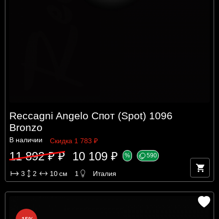
Reccagni Angelo Спот (Spot) 1096
Bronzo
В наличии
Скидка 1 783 ₽
11 892 ₽ ₽
10 109 ₽
%
590
3
2
10
см
1
Италия