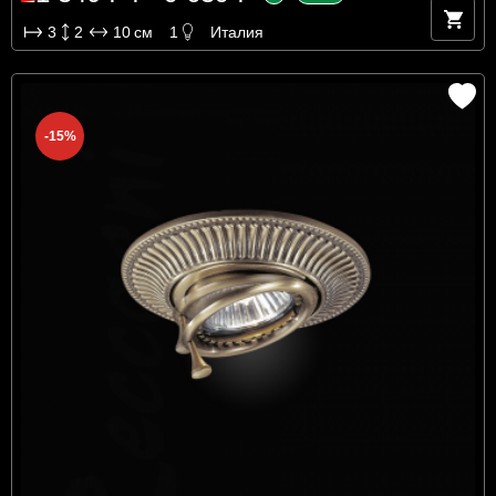
3
2
10
см
1
Италия
-15%