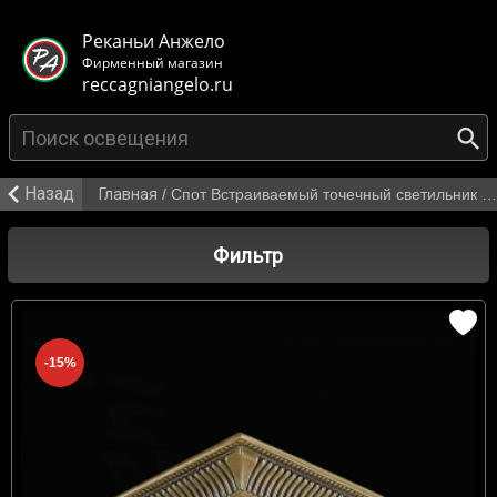
< class="mb-main-header__header">
Реканьи Анжело
Фирменный магазин
reccagniangelo.ru
Назад
Главная
/
Спот Встраиваемый точечный светильник Производитель, фабрика Reccagni Angelo от 3 725 р.
Фильтр
-15%