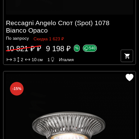
Reccagni Angelo Спот (Spot) 1078
Bianco Opaco
По запросу
Скидка 1 623 ₽
10 821 ₽ ₽
9 198 ₽
%
540
3
2
10
см
1
Италия
-15%