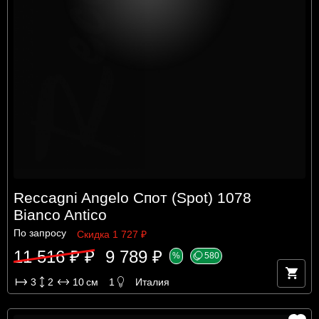
Reccagni Angelo Спот (Spot) 1078
Bianco Antico
По запросу
Скидка 1 727 ₽
11 516 ₽ ₽
9 789 ₽
%
580
3
2
10
см
1
Италия