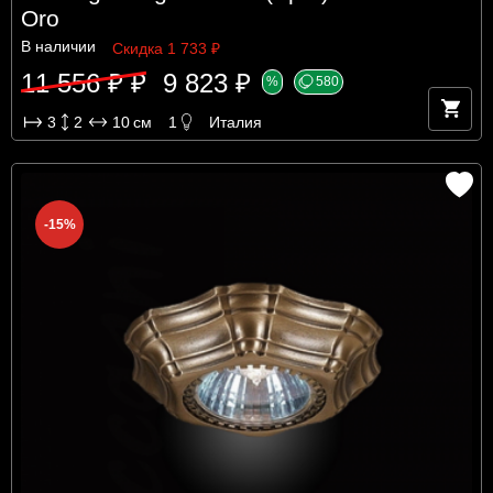
Oro
В наличии
Скидка 1 733 ₽
11 556 ₽ ₽
9 823 ₽
%
580
3
2
10
см
1
Италия
-15%