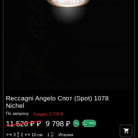
Reccagni Angelo Спот (Spot) 1078
Nichel
По запросу
Скидка 1 728 ₽
11 526 ₽ ₽
9 798 ₽
%
580
3
2
10
см
1
Италия