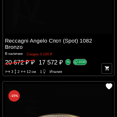
Reccagni Angelo Спот (Spot) 1082
Bronzo
В наличии
Скидка 3 100 ₽
20 672 ₽ ₽
17 572 ₽
%
1030
3
2
12
см
1
Италия
-15%