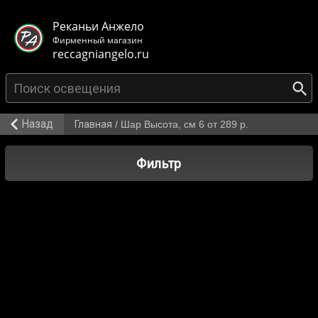
< class="mb-main-header__header">
Реканьи Анжело
Фирменный магазин
reccagniangelo.ru
Назад
Главная
/
Шар Высота, см 6 от 289 р.
Фильтр