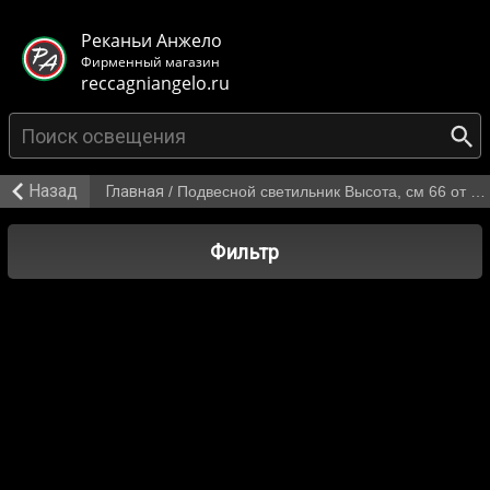
< class="mb-main-header__header">
Реканьи Анжело
Фирменный магазин
reccagniangelo.ru
Назад
Главная
/
Подвесной светильник Высота, см 66 от 32 243 р.
Фильтр