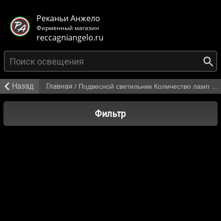
< class="mb-main-header__header">
Реканьи Анжело
Фирменный магазин
reccagniangelo.ru
Назад
Главная
/
Подвесной светильник Количество ламп 1 от 2 930 р.
Фильтр