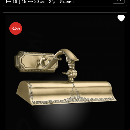
16
15
30
см
2
Италия
-15%