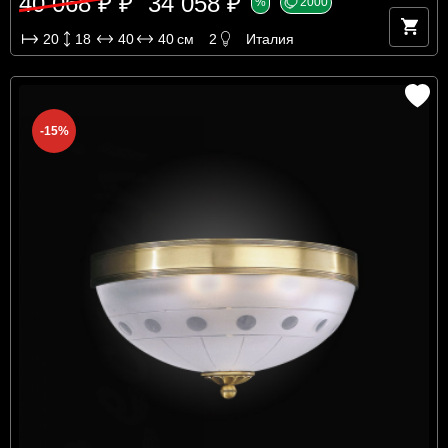
40 068 ₽ ₽
34 058 ₽
%
2000
20
18
40
40
см
2
Италия
-15%