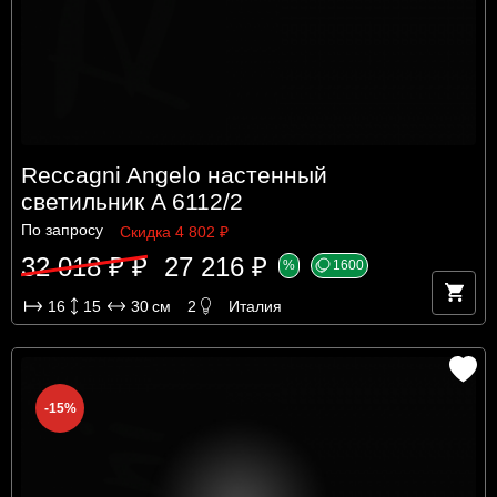
Reccagni Angelo настенный
светильник A 6112/2
По запросу
Скидка 4 802 ₽
32 018 ₽ ₽
27 216 ₽
%
1600
16
15
30
см
2
Италия
-15%