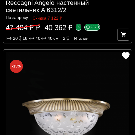
Reccagni Angelo настенный
светильник A 6312/2
По запросу
Скидка 7 122 ₽
47 484 ₽ ₽
40 362 ₽
%
2370
20
18
40
40
см
2
Италия
-15%