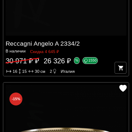
Reccagni Angelo A 2334/2
В наличии
Скидка 4 645 ₽
30 971 ₽ ₽
26 326 ₽
%
1550
16
15
30
см
2
Италия
-15%