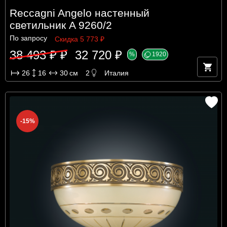
Reccagni Angelo настенный
светильник A 9260/2
По запросу
Скидка 5 773 ₽
38 493 ₽ ₽
32 720 ₽
%
1920
26
16
30
см
2
Италия
-15%