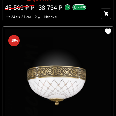
45 569 ₽ ₽
38 734 ₽
%
2280
24
31
см
2
Италия
-15%