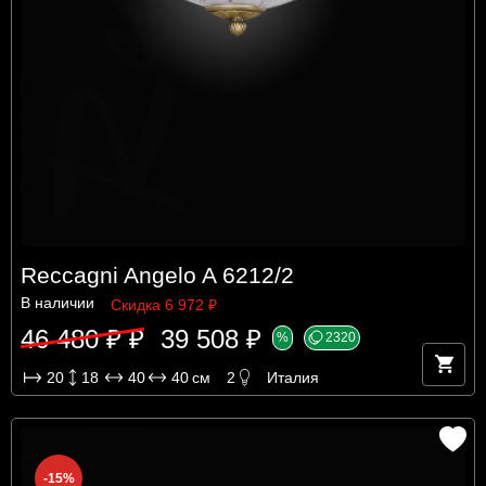
Reccagni Angelo A 6212/2
В наличии
Скидка 6 972 ₽
46 480 ₽ ₽
39 508 ₽
%
2320
20
18
40
40
см
2
Италия
-15%