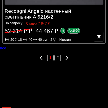
Reccagni Angelo настенный
светильник A 6216/2
По запросу
Скидка 7 847 ₽
52 314 ₽ ₽
44 467 ₽
%
2620
20
18
40
40
см
2
Италия
все
Предыдущая
Следующая
1
2