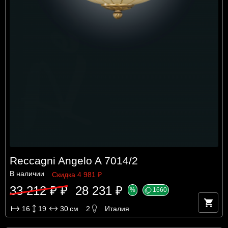
Reccagni Angelo A 7014/2
В наличии
Скидка 4 981 ₽
33 212 ₽ ₽
28 231 ₽
%
1660
16
19
30
см
2
Италия