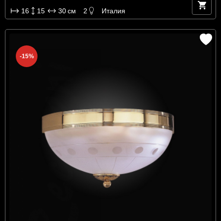
16
15
30
см
2
Италия
-15%