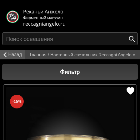
< class="mb-main-header__header">
Реканьи Анжело
Фирменный магазин
reccagniangelo.ru
Назад
Главная
/
Настенный светильник Reccagni Angelo от 8 945 р.
Фильтр
-15%