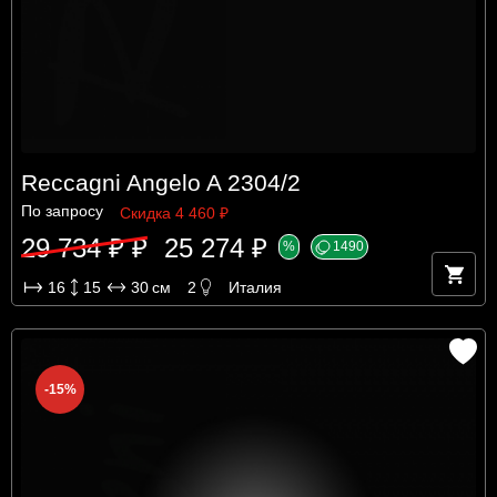
Reccagni Angelo A 2304/2
По запросу
Скидка 4 460 ₽
29 734 ₽ ₽
25 274 ₽
%
1490
16
15
30
см
2
Италия
-15%