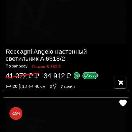
Reccagni Angelo настенный
светильник A 6318/2
По запросу
Скидка 6 160 ₽
41 072 ₽ ₽
34 912 ₽
%
2050
20
18
40
см
2
Италия
-15%