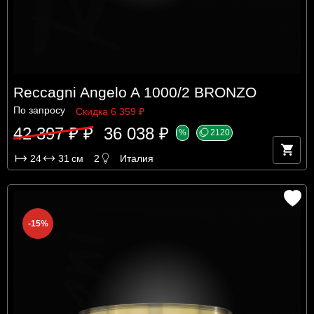
Reccagni Angelo A 1000/2 BRONZO
По запросу
Скидка 6 359 ₽
42 397 ₽ ₽
36 038 ₽
%
2120
24
31
см
2
Италия
-15%