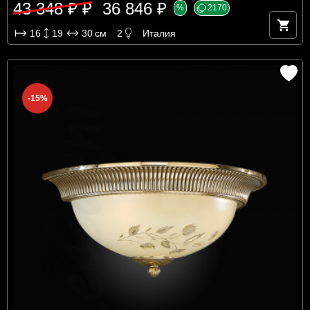
43 348 ₽ ₽
36 846 ₽
%
2170
16
19
30
см
2
Италия
-15%