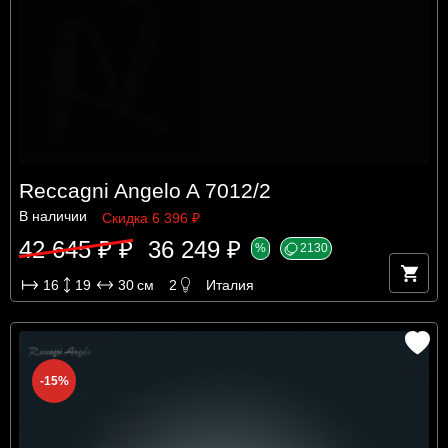
Reccagni Angelo A 7012/2
В наличии
Скидка 6 396 ₽
42 645 ₽ ₽
36 249 ₽
%
2130
16
19
30
см
2
Италия
-15%