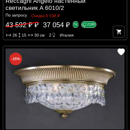
Reccagni Angelo настенный
светильник A 6010/2
По запросу
Скидка 6 538 ₽
43 592 ₽ ₽
37 054 ₽
%
2180
26
15
30
см
2
Италия
-15%