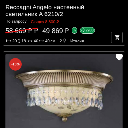
Reccagni Angelo настенный
светильник A 6210/2
По запросу
Скидка 8 800 ₽
58 669 ₽ ₽
49 869 ₽
%
2930
20
18
40
40
см
2
Италия
-15%