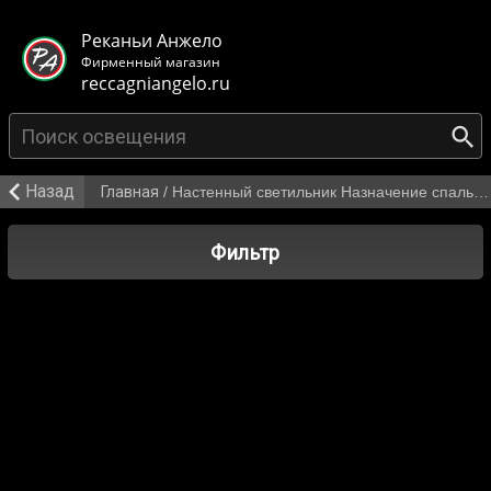
< class="mb-main-header__header">
Реканьи Анжело
Фирменный магазин
reccagniangelo.ru
Назад
Главная
/
Настенный светильник Назначение спальня от 9 442 р.
Фильтр