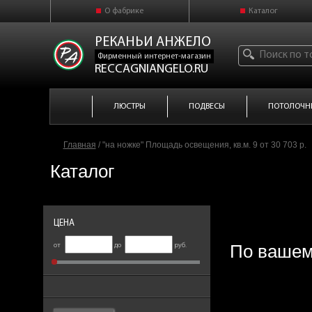
О фабрике
Каталог
РЕКАНЬИ АНЖЕЛО
Фирменный интернет-магазин
RECCAGNIANGELO.RU
ЛЮСТРЫ
ПОДВЕСЫ
ПОТОЛОЧН
Главная
/
"на ножке" Площадь освещения, кв.м. 9 от 30 703 р.
Каталог
ЦЕНА
По вашем
от
до
руб.