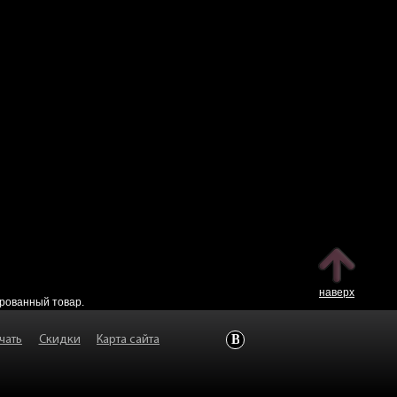
наверх
ированный товар.
чать
Скидки
Карта сайта