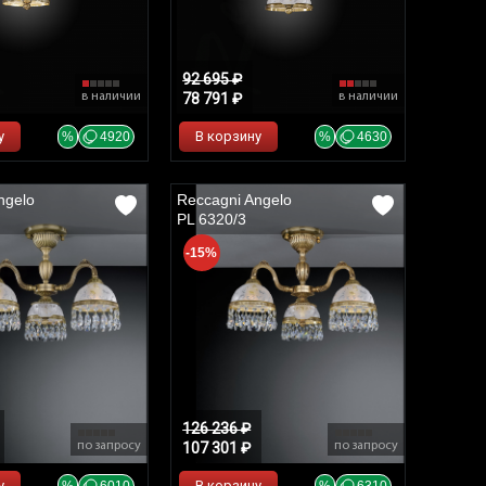
92 695 ₽
в наличии
78 791 ₽
в наличии
у
В корзину
%
4920
%
4630
ngelo
Reccagni Angelo
PL 6320/3
-15%
126 236 ₽
по запросу
107 301 ₽
по запросу
у
В корзину