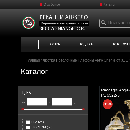
О фабрике
Каталог
РЕКАНЬИ АНЖЕЛО
Фирменный интернет-магазин
RECCAGNIANGELO.RU
ЛЮСТРЫ
ПОДВЕСЫ
ПОТОЛОЧН
Главная
/
Люстра Потолочные Плафоны Vetro Oriente от 31 17
Каталог
Reccagni Angel
ЦЕНА
PL 6322/5
от
до
руб.
-15%
БРА
(24)
ЛЮСТРЫ
(55)