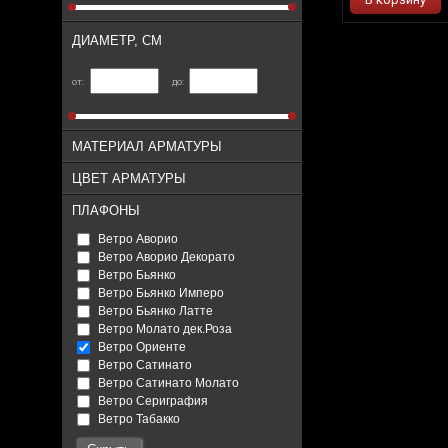
ДИАМЕТР, СМ
от:
до:
МАТЕРИАЛ АРМАТУРЫ
ЦВЕТ АРМАТУРЫ
ПЛАФОНЫ
Ветро Аворио
Ветро Аворио Декорато
Ветро Бьянко
Ветро Бьянко Имперо
Ветро Бьянко Латте
Ветро Молато дек.Роза
Ветро Ориенте
Ветро Сатинато
Ветро Сатинато Молато
Ветро Сериграфия
Ветро Табакко