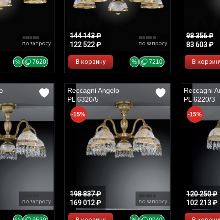
144 143 ₽
98 356 ₽
по запросу
122 522 ₽
по запросу
83 603 ₽
В корзину
В корзин
%
7620
%
7210
o
Reccagni Angelo
Reccagni A
PL 6320/5
PL 6220/3
-15%
-15%
198 837 ₽
120 250 ₽
по запросу
169 012 ₽
по запросу
102 213 ₽
В корзину
В корзин