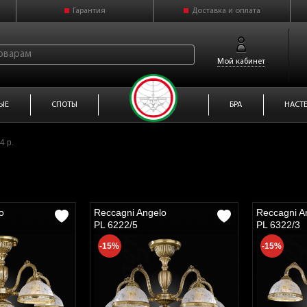
Гарантия
Доставка и оплата
Мой кабинет
ЫЕ
СПОТЫ
БРА
НАСТ
4 р.
o
Reccagni Angelo
Reccagni A
PL 6222/5
PL 6322/3
-15%
-15%