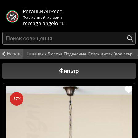
< class="mb-main-header__header">
Реканьи Анжело
Фирменный магазин
reccagniangelo.ru
Назад
Главная
/
Люстра Подвесные Стиль антик (под старину) от 12 309 р.
Фильтр
-57%