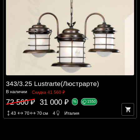
343/3.25 Lustrarte(Люстрарте)
В наличии
Скидка 41 560 ₽
72 560 ₽
31 000 ₽
%
1550
43
70
70
см
4
Италия