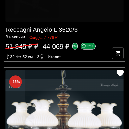
Reccagni Angelo L 3520/3
В наличии
Скидка 7 776 ₽
51 845 ₽ ₽
44 069 ₽
%
2590
32
52
см
3
Италия
-15%