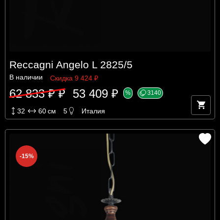
Reccagni Angelo L 2825/5
В наличии
Скидка 9 424 ₽
62 833 ₽ ₽
53 409 ₽
%
3140
32
60
см
5
Италия
-15%