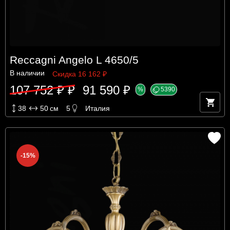
Reccagni Angelo L 4650/5
В наличии
Скидка 16 162 ₽
107 752 ₽ ₽
91 590 ₽
%
5390
38
50
см
5
Италия
-15%