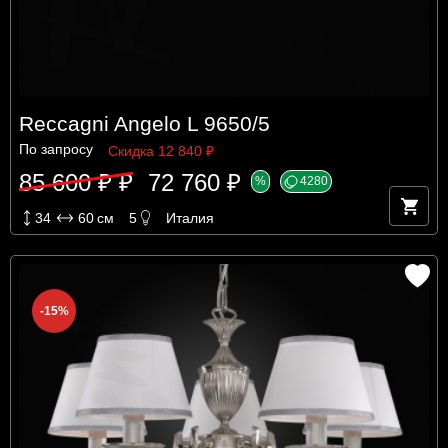
Reccagni Angelo L 9650/5
По запросу
Скидка 12 840 ₽
85 600 ₽ ₽
72 760 ₽
%
4280
34
60
см
5
Италия
-15%