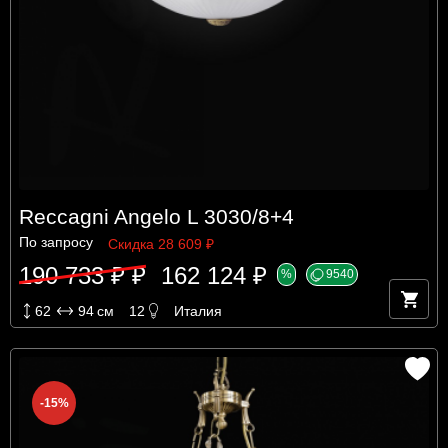
Reccagni Angelo L 3030/8+4
По запросу
Скидка 28 609 ₽
190 733 ₽ ₽
162 124 ₽
%
9540
62
94
см
12
Италия
-15%