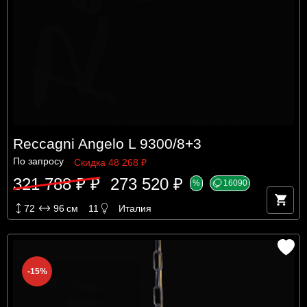
Reccagni Angelo L 9300/8+3
По запросу
Скидка 48 268 ₽
321 788 ₽ ₽
273 520 ₽
%
16090
72
96
см
11
Италия
-15%