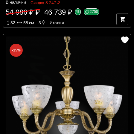
В наличии
Скидка 8 247 ₽
54 986 ₽ ₽
46 739 ₽
%
2750
32
58
см
3
Италия
-15%