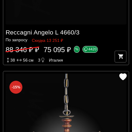
Reccagni Angelo L 4660/3
По запросу
Скидка 13 251 ₽
88 346 ₽ ₽
75 095 ₽
%
4420
38
56
см
3
Италия
-15%