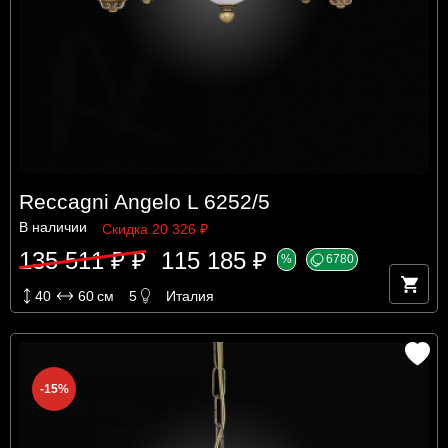
Reccagni Angelo L 6252/5
В наличии
Скидка 20 326 ₽
135 511 ₽ ₽
115 185 ₽
%
6780
40
60
см
5
Италия
-15%