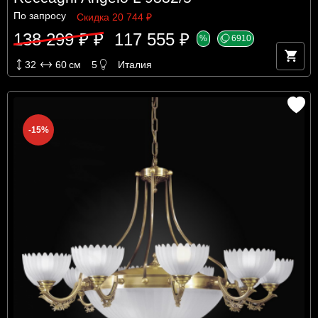
По запросу
Скидка 20 744 ₽
138 299 ₽ ₽
117 555 ₽
%
6910
32
60
см
5
Италия
-15%