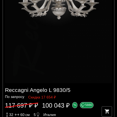
Reccagni Angelo L 9830/5
По запросу
Скидка 17 654 ₽
117 697 ₽ ₽
100 043 ₽
%
5880
32
60
см
5
Италия