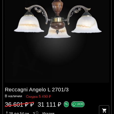
Reccagni Angelo L 2701/3
В наличии
Скидка 5 490 ₽
36 601 ₽ ₽
31 111 ₽
%
1830
28
54
см
3
Италия