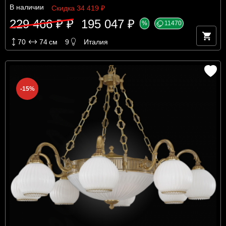
В наличии
Скидка 34 419 ₽
229 466 ₽ ₽
195 047 ₽
%
11470
70
74
см
9
Италия
-15%