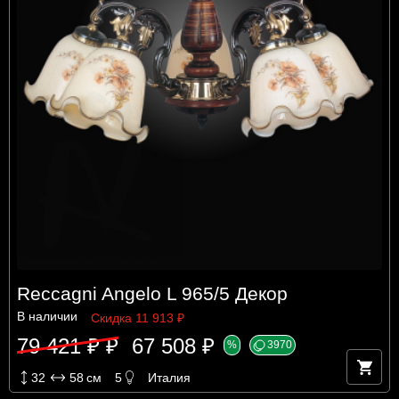
Reccagni Angelo L 965/5 Декор
В наличии
Скидка 11 913 ₽
79 421 ₽ ₽
67 508 ₽
%
3970
32
58
см
5
Италия