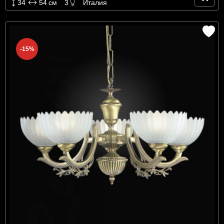
34
54
см
3
Италия
-15%