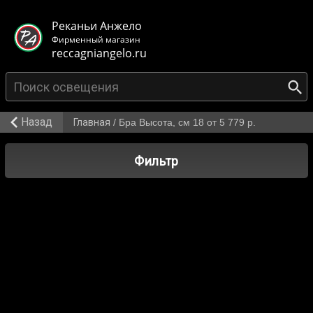
< class="mb-main-header__header">
Реканьи Анжело
Фирменный магазин
reccagniangelo.ru
Назад
Главная
/
Бра Высота, см 18 от 5 779 р.
Фильтр