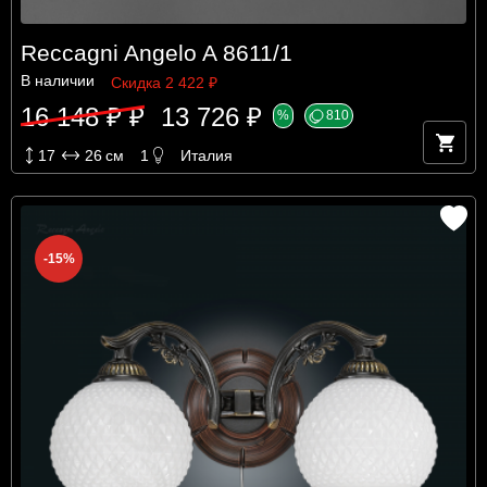
Reccagni Angelo A 8611/1
В наличии
Скидка 2 422 ₽
16 148 ₽ ₽
13 726 ₽
%
810
17
26
см
1
Италия
-15%