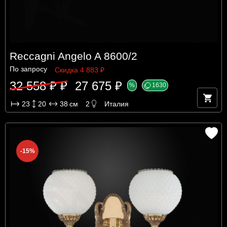
Reccagni Angelo A 8600/2
По запросу
Скидка 4 883 ₽
32 558 ₽ ₽
27 675 ₽
%
1630
23
20
38
см
2
Италия
-15%