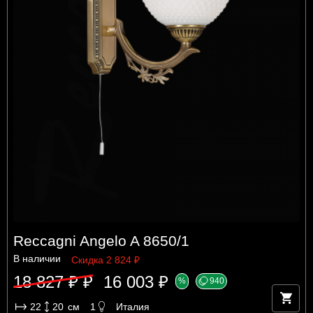
Reccagni Angelo A 8650/1
В наличии
Скидка 2 824 ₽
18 827 ₽ ₽
16 003 ₽
%
940
22
20
см
1
Италия