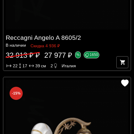
Reccagni Angelo A 8605/2
В наличии
Скидка 4 936 ₽
32 913 ₽ ₽
27 977 ₽
%
1650
22
17
39
см
2
Италия
-15%