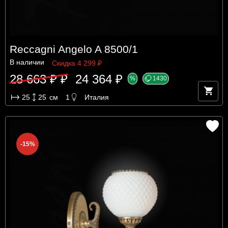
Reccagni Angelo A 8500/1
В наличии
Скидка 4 299 ₽
28 663 ₽ ₽
24 364 ₽
%
1430
25
25
см
1
Италия
-15%