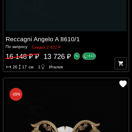
Reccagni Angelo A 8610/1
По запросу
Скидка 2 422 ₽
16 148 ₽ ₽
13 726 ₽
%
810
26
17
см
1
Италия
-15%