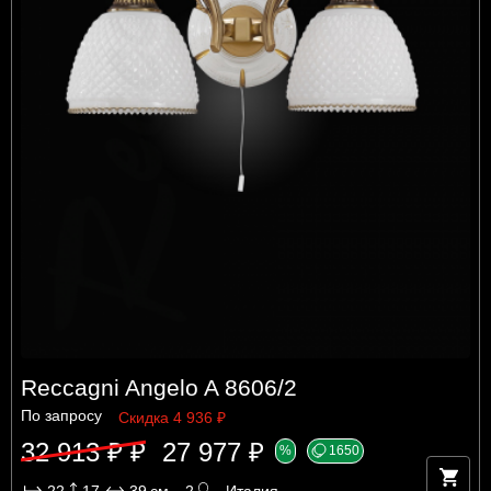
Reccagni Angelo A 8606/2
По запросу
Скидка 4 936 ₽
32 913 ₽ ₽
27 977 ₽
%
1650
22
17
39
см
2
Италия