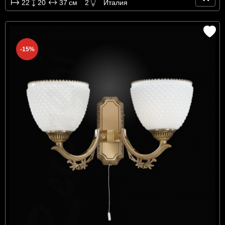
22
20
37
см
2
Италия
-15%