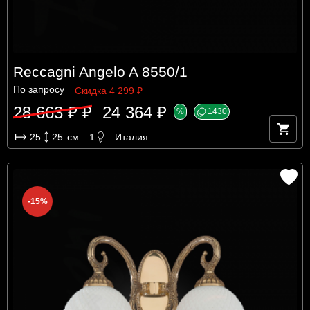
Reccagni Angelo A 8550/1
По запросу
Скидка 4 299 ₽
28 663 ₽ ₽
24 364 ₽
%
1430
25
25
см
1
Италия
-15%