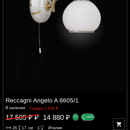
Reccagni Angelo A 8605/1
В наличии
Скидка 2 625 ₽
17 505 ₽ ₽
14 880 ₽
%
880
26
17
см
1
Италия