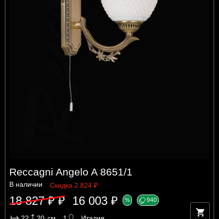
Reccagni Angelo A 8651/1
В наличии
Скидка 2 824 ₽
18 827 ₽ ₽
16 003 ₽
%
940
22
20
см
1
Италия