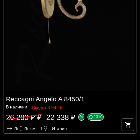
Reccagni Angelo A 8450/1
В наличии
Скидка 3 942 ₽
26 280 ₽ ₽
22 338 ₽
%
1310
25
25
см
1
Италия