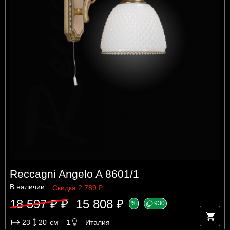
Reccagni Angelo A 8601/1
В наличии
Скидка 2 789 ₽
18 597 ₽ ₽
15 808 ₽
%
930
23
20
см
1
Италия