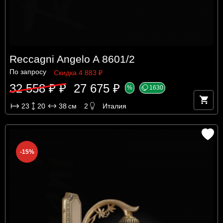
Reccagni Angelo A 8601/2
По запросу
Скидка 4 883 ₽
32 558 ₽ ₽
27 675 ₽
%
1630
23
20
38
см
2
Италия
-15%