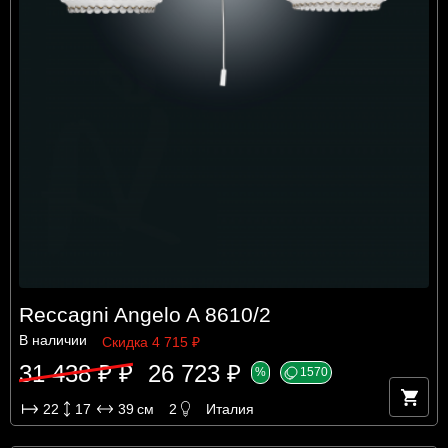
Reccagni Angelo A 8610/2
В наличии
Скидка 4 715 ₽
31 438 ₽ ₽
26 723 ₽
%
1570
22
17
39
см
2
Италия