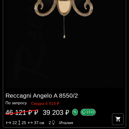
Reccagni Angelo A 8550/2
По запросу
Скидка 6 918 ₽
46 121 ₽ ₽
39 203 ₽
%
2310
22
25
37
см
2
Италия