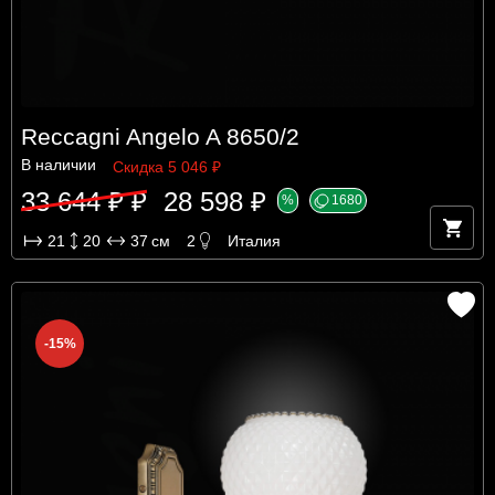
Reccagni Angelo A 8650/2
В наличии
Скидка 5 046 ₽
33 644 ₽ ₽
28 598 ₽
%
1680
21
20
37
см
2
Италия
-15%