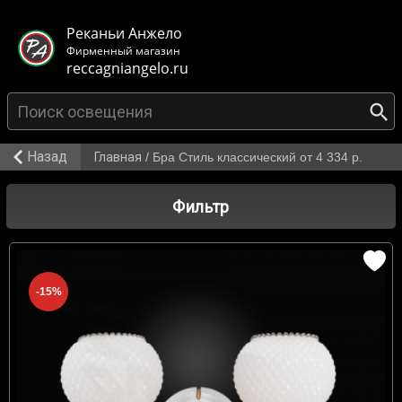
< class="mb-main-header__header">
Реканьи Анжело
Фирменный магазин
reccagniangelo.ru
Назад
Главная
/
Бра Стиль классический от 4 334 р.
Фильтр
-15%