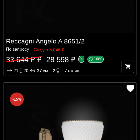
Reccagni Angelo A 8651/2
По запросу
Скидка 5 046 ₽
33 644 ₽ ₽
28 598 ₽
%
1680
21
20
37
см
2
Италия
-15%