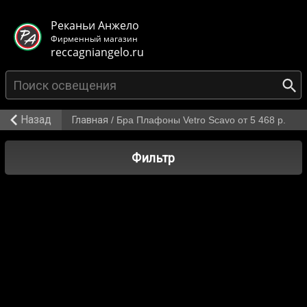
< class="mb-main-header__header">
Реканьи Анжело
Фирменный магазин
reccagniangelo.ru
Назад
Главная
/
Бра Плафоны Vetro Scavo от 5 468 р.
Фильтр